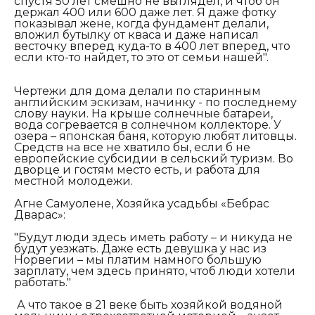
спустя 50 лет смешно не выглядел, и чтоб он
держал 400 или 600 даже лет. Я даже фотку
показывал жене, когда фундамент делали,
вложил бутылку от кваса и даже написал
весточку вперед куда-то в 400 лет вперед, что
если кто-то найдет, то это от семьи нашей".
Чертежи для дома делали по старинным
английским эскизам, начинку - по последнему
слову науки. На крыше солнечные батареи,
вода согревается в солнечном коллекторе. У
озера – японская баня, которую любят литовцы.
Средств на все не хватило бы, если б не
европейские субсидии в сельский туризм. Во
дворце и гостям место есть, и работа для
местной молодежи.
Агне Самуолене, Хозяйка усадьбы «Бебрас
Дварас»:
"Будут люди здесь иметь работу – и никуда не
будут уезжать. Даже есть девушка у нас из
Норвегии – мы платим намного большую
зарплату, чем здесь принято, чтоб люди хотели
работать."
А что такое в 21 веке быть хозяйкой водяной