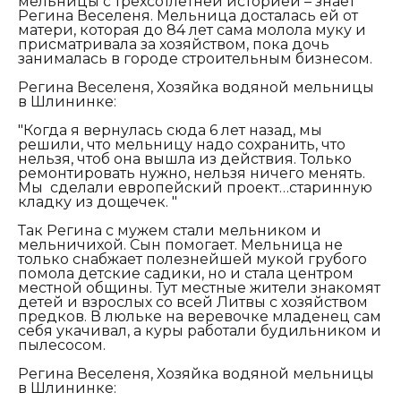
мельницы с трехсотлетней историей – знает
Регина Веселеня. Мельница досталась ей от
матери, которая до 84 лет сама молола муку и
присматривала за хозяйством, пока дочь
занималась в городе строительным бизнесом.
Регина Веселеня, Хозяйка водяной мельницы
в Шлининке:
"Когда я вернулась сюда 6 лет назад, мы
решили, что мельницу надо сохранить, что
нельзя, чтоб она вышла из действия. Только
ремонтировать нужно, нельзя ничего менять.
Мы сделали европейский проект…старинную
кладку из дощечек. "
Так Регина с мужем стали мельником и
мельничихой. Сын помогает. Мельница не
только снабжает полезнейшей мукой грубого
помола детские садики, но и стала центром
местной общины. Тут местные жители знакомят
детей и взрослых со всей Литвы с хозяйством
предков. В люльке на веревочке младенец сам
себя укачивал, а куры работали будильником и
пылесосом.
Регина Веселеня, Хозяйка водяной мельницы
в Шлининке: