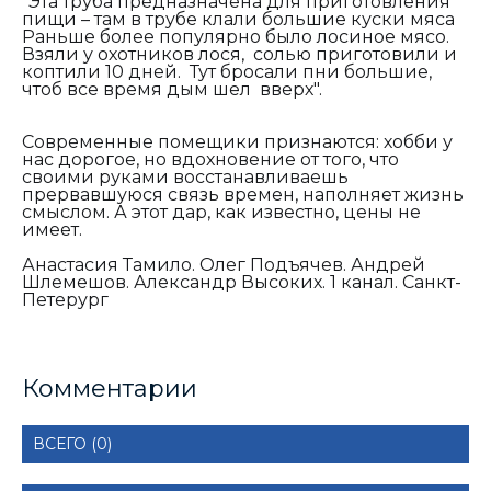
"Эта труба предназначена для приготовления
пищи – там в трубе клали большие куски мяса
Раньше более популярно было лосиное мясо.
Взяли у охотников лося, солью приготовили и
коптили 10 дней. Тут бросали пни большие,
чтоб все время дым шел вверх".
Современные помещики признаются: хобби у
нас дорогое, но вдохновение от того, что
своими руками восстанавливаешь
прервавшуюся связь времен, наполняет жизнь
смыслом. А этот дар, как известно, цены не
имеет.
Анастасия Тамило. Олег Подъячев. Андрей
Шлемешов. Александр Высоких. 1 канал. Санкт-
Петерург
Комментарии
ВСЕГО (0)