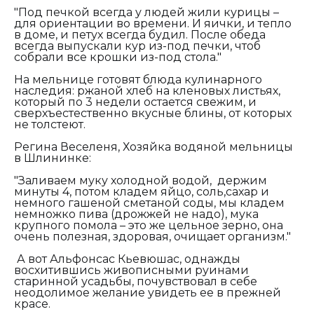
"Под печкой всегда у людей жили курицы –
для ориентации во времени. И яички, и тепло
в доме, и петух всегда будил. После обеда
всегда выпускали кур из-под печки, чтоб
собрали все крошки из-под стола."
На мельнице готовят блюда кулинарного
наследия: ржаной хлеб на кленовых листьях,
который по 3 недели остается свежим, и
сверхъестественно вкусные блины, от которых
не толстеют.
Регина Веселеня, Хозяйка водяной мельницы
в Шлининке:
"Заливаем муку холодной водой, держим
минуты 4, потом кладем яйцо, соль,сахар и
немного гашеной сметаной соды, мы кладем
немножко пива (дрожжей не надо), мука
крупного помола – это же цельное зерно, она
очень полезная, здоровая, очищает организм."
А вот Альфонсас Кьевюшас, однажды
восхитившись живописными руинами
старинной усадьбы, почувствовал в себе
неодолимое желание увидеть ее в прежней
красе.