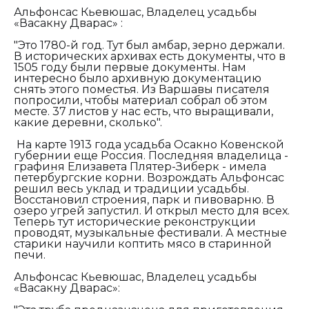
Альфонсас Кьевюшас, Владелец усадьбы
«Васакну Дварас» :
"Это 1780-й год. Тут был амбар, зерно держали.
В исторических архивах есть документы, что в
1505 году были первые документы. Нам
интересно было архивную документацию
снять этого поместья. Из Варшавы писателя
попросили, чтобы материал собрал об этом
месте. 37 листов у нас есть, что выращивали,
какие деревни, сколько".
На карте 1913 года усадьба Осакно Ковенской
губернии еще Россия. Последняя владелица -
графиня Елизавета Плятер-Зиберк - имела
петербургские корни. Возрождать Альфонсас
решил весь уклад и традиции усадьбы.
Восстановил строения, парк и пивоварню. В
озеро угрей запустил. И открыл место для всех.
Теперь тут исторические реконструкции
проводят, музыкальные фестивали. А местные
старики научили коптить мясо в старинной
печи.
Альфонсас Кьевюшас, Владелец усадьбы
«Васакну Дварас»: