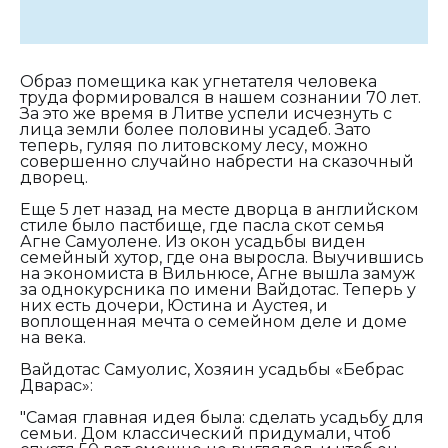
Образ помещика как угнетателя человека
труда формировался в нашем сознании 70 лет.
За это же время в Литве успели исчезнуть с
лица земли более половины усадеб. Зато
теперь, гуляя по литовскому лесу, можно
совершенно случайно набрести на сказочный
дворец.
Еще 5 лет назад на месте дворца в английском
стиле было пастбище, где пасла скот семья
Агне Самуолене. Из окон усадьбы виден
семейный хутор, где она выросла. Выучившись
на экономиста в Вильнюсе, Агне вышла замуж
за однокурсника по имени Вайдотас. Теперь у
них есть дочери, Юстина и Аустея, и
воплощенная мечта о семейном деле и доме
на века.
Вайдотас Самуолис, Хозяин усадьбы «Бебрас
Дварас»:
"Самая главная идея была: сделать усадьбу для
семьи. Дом классический придумали, чтоб