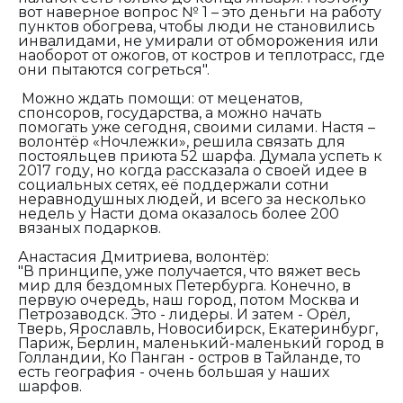
вот наверное вопрос № 1 – это деньги на работу
пунктов обогрева, чтобы люди не становились
инвалидами, не умирали от обморожения или
наоборот от ожогов, от костров и теплотрасс, где
они пытаются согреться".
Можно ждать помощи: от меценатов,
спонсоров, государства, а можно начать
помогать уже сегодня, своими силами. Настя –
волонтёр «Ночлежки», решила связать для
постояльцев приюта 52 шарфа. Думала успеть к
2017 году, но когда рассказала о своей идее в
социальных сетях, её поддержали сотни
неравнодушных людей, и всего за несколько
недель у Насти дома оказалось более 200
вязаных подарков.
Анастасия Дмитриева, волонтёр:
"В принципе, уже получается, что вяжет весь
мир для бездомных Петербурга. Конечно, в
первую очередь, наш город, потом Москва и
Петрозаводск. Это - лидеры. И затем - Орёл,
Тверь, Ярославль, Новосибирск, Екатеринбург,
Париж, Берлин, маленький-маленький город в
Голландии, Ко Панган - остров в Тайланде, то
есть география - очень большая у наших
шарфов.