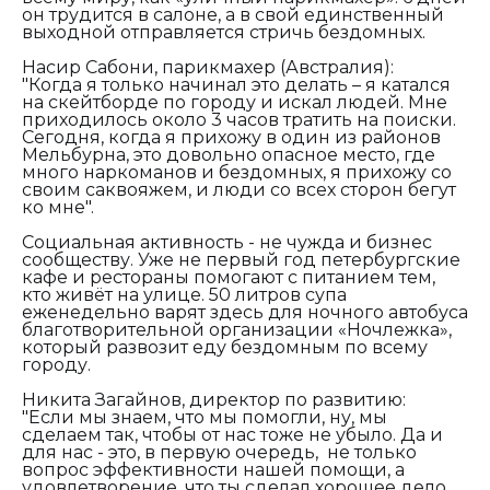
он трудится в салоне, а в свой единственный
выходной отправляется стричь бездомных.
Насир Сабони, парикмахер (Австралия):
"Когда я только начинал это делать – я катался
на скейтборде по городу и искал людей. Мне
приходилось около 3 часов тратить на поиски.
Сегодня, когда я прихожу в один из районов
Мельбурна, это довольно опасное место, где
много наркоманов и бездомных, я прихожу со
своим саквояжем, и люди со всех сторон бегут
ко мне".
Социальная активность - не чужда и бизнес
сообществу. Уже не первый год петербургские
кафе и рестораны помогают с питанием тем,
кто живёт на улице. 50 литров супа
еженедельно варят здесь для ночного автобуса
благотворительной организации «Ночлежка»,
который развозит еду бездомным по всему
городу.
Никита Загайнов, директор по развитию:
"Если мы знаем, что мы помогли, ну, мы
сделаем так, чтобы от нас тоже не убыло. Да и
для нас - это, в первую очередь, не только
вопрос эффективности нашей помощи, а
удовлетворение, что ты сделал хорошее дело,