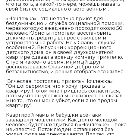
что ты хоть, в какой-то мере, можешь назвать
свой бизнес социально ответственным".
«Ночлежка» - это не только приют для
бездомных, но и служба социальной помощи,
через которую ежедневно проходят около 50
человек. Юристы помогают восстановить
документы, решить вопрос с жильём и
устройством на работу. Но у Славы - случай
особенный. Выпускник коррекционного
детского дома, он в своей двухкомнатной
квартире сдавал в аренду комнату приятелю.
Спустя какое-то время, мнимый друг
воспользовался Славиной добротой и
беззащитностью, и решил отобрать его жильё.
Вячеслав, постоялец приюта «Ночлежка»:
"Он договорился, что я хочу продавать
квартиру. Потом мне пришлось согласиться,
потому что он угрожал мне жизнью, он сказал
мне то, что он меня убьёт, если я не продам
квартиру".
Квартирой мамы и бабушки всё-таки
завладели мошенники. Как долго молодой
человек будет находиться в «Ночлежке» – пока
неизвестно. Поток людей, оставшихся без
жилья, сюда не прекращается. Для тех, кто