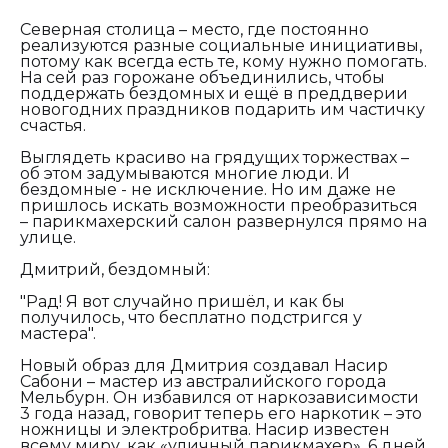
Северная столица – место, где постоянно
реализуются разные социальные инициативы,
потому как всегда есть те, кому нужно помогать.
На сей раз горожане объединились, чтобы
поддержать бездомных и ещё в преддверии
новогодних праздников подарить им частичку
счастья.
Выглядеть красиво на грядущих торжествах –
об этом задумываются многие люди. И
бездомные - не исключение. Но им даже не
пришлось искать возможности преобразиться
– парикмахерский салон развернулся прямо на
улице.
Дмитрий, бездомный:
"Рад! Я вот случайно пришёл, и как бы
получилось, что бесплатно подстригся у
мастера".
Новый образ для Дмитрия создавал Насир
Сабони – мастер из австралийского города
Мельбурн. Он избавился от наркозависимости
3 года назад, говорит теперь его наркотик – это
ножницы и электробритва. Насир известен
всему миру, как «уличный парикмахер». 6 дней