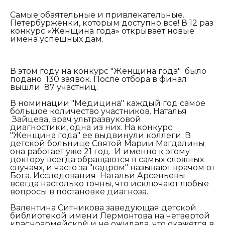
Самые обаятельные и привлекательные.
Петербурженки, которым доступно все! В 12 раз
конкурс «Женщина года» открывает новые
имена успешных дам.
В этом году на конкурс "Женщина года" было
подано 130 заявок. После отбора в финал
вышли 87 участниц.
В номинации "Медицина" каждый год самое
большое количество участников. Наталья
Зайцева, врач ультразвуковой
диагностики, одна из них. На конкурс
"Женщина года" ее выдвинули коллеги. В
детской больнице Святой Марии Магдалины
она работает уже 21 год. И именно к этому
доктору всегда обращаются в самых сложных
случаях, и часто за "кадром" называют врачом от
Бога. Исследования Натальи Арсеньевы
всегда настолько точны, что исключают любые
вопросы в постановке диагноза.
Валентина Ситникова заведующая детской
библиотекой имени Лермонтова на четвертой
красноармейской и не ожидала, что окажется в