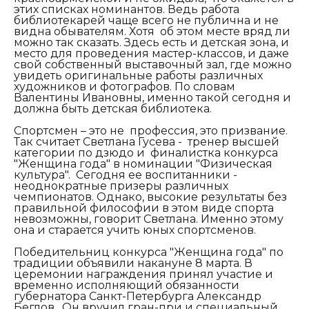
этих списках номинантов. Ведь работа
библиотекарей чаще всего не публична и не
видна обывателям. Хотя об этом месте вряд ли
можно так сказать. Здесь есть и детская зона, и
место для проведения мастер-классов, и даже
свой собственный выставочный зал, где можно
увидеть оригинальные работы различных
художников и фотографов. По словам
Валентины Ивановны, именно такой сегодня и
должна быть детская библиотека.
Спортсмен – это не профессия, это призвание.
Так считает Светлана Гусева - тренер высшей
категории по дзюдо и финалистка конкурса
"Женщина года" в номинации "Физическая
культура". Сегодня ее воспитанники -
неоднократные призеры различных
чемпионатов. Однако, высокие результаты без
правильной философии в этом виде спорта
невозможны, говорит Светлана. Именно этому
она и старается учить юных спортсменов.
Победительниц конкурса "Женщина года" по
традиции объявили накануне 8 марта. В
церемонии награждения принял участие и
временно исполняющий обязанности
губернатора Санкт-Петербурга Александр
Беглов. Он вручил гран-при и специальный