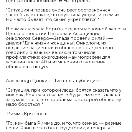
Центра онкологии им. Н.Н.Петрова :
"Ситуация и правда очень распространенная—
часто бывает такое, что мужчина уходит из семьи.
Но часто бывает что семья укрепляется.."
В рамках месяца борьбы с раком молочной железы
Центр онкологии Петрова и Ассоциация
онкологов Северо—Запада провели онлайн—
диалог "Для жизни женщины". Онкологи, их
недавние пациентки и общественные деятели
говорили о важных вещах. В том числе,
профилактике: ежегодной маммографии для
женщин после 40 и изменении отношения
общества к недугу.
Александр Цыпкин, Писатель, публицист:
"Ситуация, при которой люди боятся сказать что у
них рак, боятся что на него будут смотреть как на
зачумленного, это проблема, с которой обществу
надо бороться..."
Римма Крячкова:
"То, кем была Римма до, и то, что сейчас, — разные
вещи. Раньше это был трудоголик, а теперь я