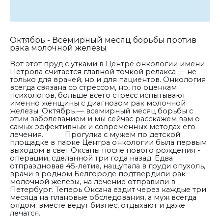
Октябрь - Всемирный месяц борьбы против
рака молочной железы
Вот этот пруд с утками в Центре онкологии имени
Петрова считается главной точкой релакса — не
только для врачей, но и для пациентов. Онкология
всегда связана со стрессом, но, по оценкам
психологов, больше всего стресс испытывают
именно женщины с диагнозом рак молочной
железы. Октябрь — всемирный месяц борьбы с
этим заболеванием и мы сейчас расскажем вам о
самых эффективных и современных методах его
лечения.
Прогулка с мужем по детской
площадке в парке Центра онкологии была первым
выходом в свет Оксаны после нового рождения -
операции, сделанной три года назад. Едва
отпраздновав 45-летие, нащупала в груди опухоль,
врачи в родном Белгороде подтвердили рак
молочной железы, на лечение отправили в
Петербург. Теперь Оксана ездит через каждые три
месяца на плановые обследования, а муж всегда
рядом: вместе ведут бизнес, отдыхают и даже
лечатся.