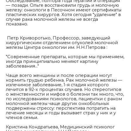
Обследование, полтора года терапии и операция
— позади. Ольге восстановили грудь и молочную
железу: онкологи в Песочном имеют сертификаты
пластических хирургов. Хотя сегодня "удаление" в
случае рака молочной железы не всегда
показано.
Петр Криворотько,
П
рофессор, заведующий
хирургическим отделением опухолей молочной
железы Центра онкологии им. Н.Н.Петрова :
"Современные препараты, которые мы применяем,
иногда принципиально меняют картину
заболевания..."
Чаще всего женщины и после операции могут
кормить грудью ребенка. Рак молочной железы —
излечимое заболевание, 1-я стадия которого
лечится в 92-х процентах случаев. Но стереотипов
о женственности и мифов о болезни так много, что,
по исследованиям психологов, пациентки с раком
молочной железы чаще других онкобольных
подвержены стрессу: перспектива потратить на
лечение месяцы и годы вызывает страх у них и у
членов семьи.
Кристина Кондратьева, Медицинский психолог