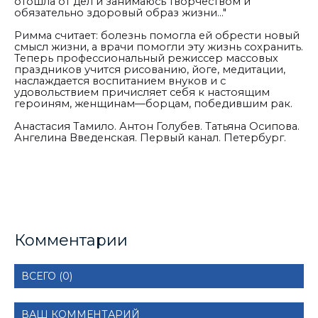
отошла от дел и занимаюсь творчеством и
обязательно здоровый образ жизни..."
Римма считает: болезнь помогла ей обрести новый
смысл жизни, а врачи помогли эту жизнь сохранить.
Теперь профессиональный режиссер массовых
праздников учится рисованию, йоге, медитации,
наслаждается воспитанием внуков и с
удовольствием причисляет себя к настоящим
героиням, женщинам—борцам, победившим рак.
Анастасия Тамило. Антон Голубев. Татьяна Осипова.
Ангелина Введенская. Первый канал. Петербург.
Комментарии
ВСЕГО (0)
ВАШ КОММЕНТАРИЙ