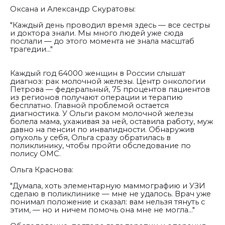
Оксана и Александр Скуратовы:
"Каждый день проводил время здесь — все сестры
и доктора знали
. М
ы много людей уже сюда
послали — до этого момента не знала масштаб
трагедии..."
Каждый год 64000 женщин в России слышат
диагноз: рак молочной железы. Центр онкологии
Петрова — федеральный, 75 процентов пациентов
из регионов получают операции и терапию
бесплатно. Главной проблемой остается
диагностика. У Ольги раком молочной железы
болела мама, ухаживая за ней, оставила работу, муж
давно на пенсии по инвалидности. Обнаружив
опухоль у себя, Ольга сразу обратилась в
поликлинику, чтобы пройти обследование по
полису ОМС.
Ольга Краснова:
"Думала, хоть элементарную маммографию и УЗИ
сделаю в поликлинике — мне не удалось. Врач уже
понимал положение и сказал: вам нельзя тянуть с
этим, — но и ничем помочь она мне не могла..."