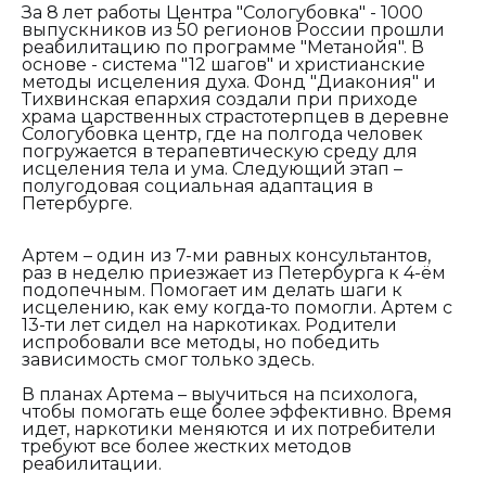
За 8 лет работы Центра "Сологубовка" - 1000
выпускников из 50 регионов России прошли
реабилитацию по программе "Метанойя". В
основе - система "12 шагов" и христианские
методы исцеления духа. Фонд "Диакония" и
Тихвинская епархия создали при приходе
храма царственных страстотерпцев в деревне
Сологубовка центр, где на полгода человек
погружается в терапевтическую среду для
исцеления тела и ума. Следующий этап –
полугодовая социальная адаптация в
Петерб
Артем – один из 7-ми равных консультантов,
раз в неделю приезжает из Петербурга к 4-ём
подопечным. Помогает им делать шаги к
исцелению, как ему когда-то помогли. Артем с
13-ти лет сидел на наркотиках. Родители
испробовали все методы, но победить
зависимость смог только здесь.
В планах Артема – выучиться на психолога,
чтобы помогать еще более эффективно. Время
идет, наркотики меняются и их потребители
требуют все более жестких методов
реабилитации.