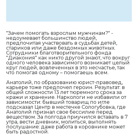
"Зачем помогать взрослым мужчинам?" -
недоумевает большинство людей,
предпочитая участвовать в судьбах детей,
стариков или даже бездомных животных.
Сотрудники благотворительного фонда
"Диакония" как никто другой знают, что вокруг
одного человека зависимого возникает целый
круг людей, вовлеченных в это несчастье, так
что помогая одному – помогаешь всем.
Анатолий, по образованию юрист-правовед,
карьере тоже предпочел героин. Результат: в
общей сложности 13 лет тюремного срока за
кражи и хранение. Наркологи не избавили от
зависимости: бывший товарищ по игле
подсказал Центр в местечке Сологубовка, где
Анатолий признал свое бессилие перед
веществом. За полгода приучился вставать в 7
утра, вести дневник, молиться, выполнять
послушание: даже работа в коровнике может
быть радостной.