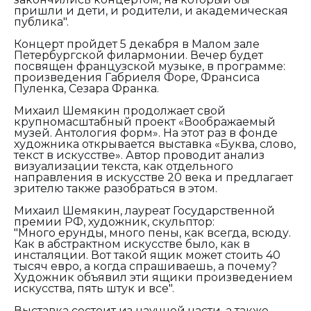
пришли и дети, и родители, и академическая
публика".
Концерт пройдет 5 декабря в Малом зале
Петербургской филармонии. Вечер будет
посвящен французской музыке, в программе:
произведения Габриеля Форе, Франсиса
Пуленка, Сезара Франка.
Михаил Шемякин продолжает свой
крупномасштабный проект «Воображаемый
музей. Антология форм». На этот раз в фонде
художника открывается выставка «Буква, слово,
текст в искусстве». Автор проводит анализ
визуализации текста, как отдельного
направления в искусстве 20 века и предлагает
зрителю также разобраться в этом.
Михаил Шемякин, лауреат Государственной
премии РФ, художник, скульптор:
"Много ерунды, много пены, как всегда, всюду.
Как в абстрактном искусстве было, как в
инсталяции. Вот такой ящик может стоить 40
тысяч евро, а когда спрашиваешь, а почему?
Художник объявил эти ящики произведением
искусства, пять штук и все".
Выставка состоит из научной части, а также