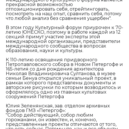
прекрасной возможностью
отпозиционировать себя, отрейтинговать,
посмотреть на наш опыт, сравнить себя, потому
что любой анализ без сравнения ущербен".
В этом году Культурный форум приурочен к 70-
летию ЮНЕСКО, поэтому в работе каждой из 12
секций примут участие эксперты этой
международной организации, представители
международного сообщества в вопросах
образования, науки и культуры.
К 110-летию освящения придворного
Петропавловского собора в Новом Петергофе и
165-летия со дня рождения архитектора
Николая Владимировича Султанова, в музее
семьи Бенуа открылся уникальный проект, в
рамках которого представлены документы и
авторские рисунки по которым возводилось и
оформлялось одно из главных культовых
сооружений Петергофа
Юлия Зеленянская, зав. отделом архивных
фондов ГМЗ «Петергоф»:
"Собор действующий, собор любим
горожанами, он известен, и, конечно,
представленные проекты отличаются от того,
что есть сейчас. Потому что, как и все объекты,