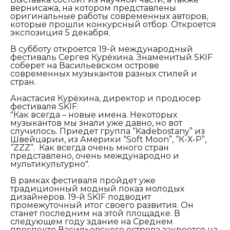
вернисажа, на котором представлены
оригинальные работы современных авторов,
которые прошли конкурсный отбор. Откроется
экспозиция 5 декабря.
В субботу откроется 19-й международный
фестиваль Сергея Курёхина. Знаменитый SKIF
соберет на Васильевском острове
современных музыкантов разных стилей и
стран.
Анастасия Курёхина, директор и продюсер
фестиваля SKIF:
"Как всегда – новые имена. Некоторых
музыкантов мы знали уже давно, но вот
случилось. Приедет группа “Kadebostany” из
Швейцарии, из Америки “Soft Moon”, “К-Х-Р”,
“ZZZ”. Как всегда очень много стран
представлено, очень международно и
мультикультурно".
В рамках фестиваля пройдет уже
традиционный модный показ молодых
дизайнеров. 19-й SKIF подводит
промежуточный итог своего развития. Он
станет последним на этой площадке. В
следующем году здание на Среднем
проспекте Васильевского острова закроется на