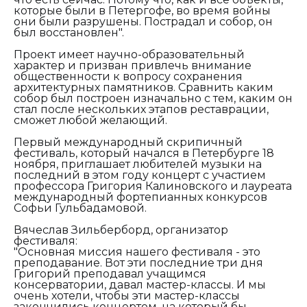
которые были в Петергофе, во время войны
они были разрушены. Пострадал и собор, он
был восстановлен".
Проект имеет научно-образовательный
характер и призван привлечь внимание
общественности к вопросу сохранения
архитектурных памятников. Сравнить каким
собор был построен изначально с тем, каким он
стал после нескольких этапов реставрации,
сможет любой желающий.
Первый международный скрипичный
фестиваль, который начался в Петербурге 18
ноября, приглашает любителей музыки на
последний в этом году концерт с участием
профессора Григория Калиновского и лауреата
международный фортепианных конкурсов
Софьи Гульбадамовой.
Вячеслав Зильберборд, организатор
фестиваля:
"Основная миссия нашего фестиваля - это
преподавание. Вот эти последние три дня
Григорий преподавал учащимся
консерватории, давал мастер-классы. И мы
очень хотели, чтобы эти мастер-классы
закончились концертом, на который бы