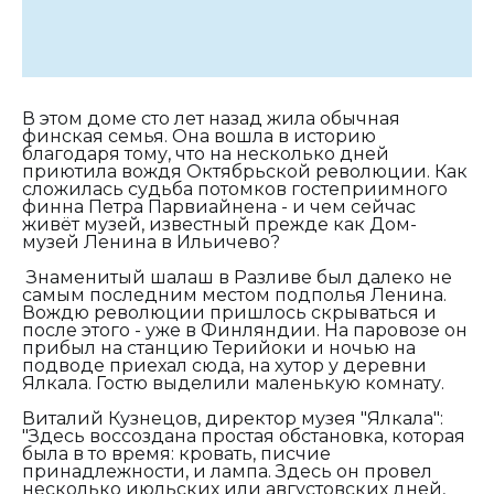
В этом доме сто лет назад жила обычная
финская семья. Она вошла в историю
благодаря тому, что на несколько дней
приютила вождя Октябрьской революции. Как
сложилась судьба потомков гостеприимного
финна Петра Парвиайнена - и чем сейчас
живёт музей, известный прежде как Дом-
музей Ленина в Ильичево?
Знаменитый шалаш в Разливе был далеко не
самым последним местом подполья Ленина.
Вождю революции пришлось скрываться и
после этого - уже в Финляндии. На паровозе он
прибыл на станцию Терийоки и ночью на
подводе приехал сюда, на хутор у деревни
Ялкала. Гостю выделили маленькую комнату.
Виталий Кузнецов, директор музея "Ялкала":
"
Здесь воссоздана простая обстановка, которая
была в то время: кровать, писчие
принадлежности, и лампа. Здесь он провел
несколько июльских или августовских дней,