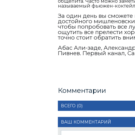
общепита. Часто можно замети
называемый фьюжен-коктейль
За один день вы сможете 
достойного мишленовских 
чтобы попробовать все л
ощутить все прелести хор
точно стоит обратить вни
Абас Али-заде, Александ
Пивнев. Первый канал, С
Комментарии
ВСЕГО (0)
ВАШ КОММЕНТАРИЙ