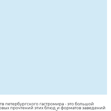
тв петербургского гастромира - это большой
овых прочтений этих блюд и форматов заведений