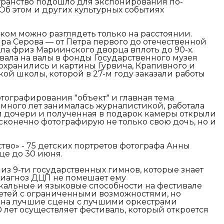
странство подошло для экспонирования по-
Об этом и других культурных событиях
ом можно разглядеть только на расстоянии.
а Серова — от Петра первого до отечественной
ала фриз Мариинского дворца вплоть до 90-х.
ала на валы в фонды Государственного музея
сохранились и картины Гурвича, Крапивного и
ой школы, которой в 27-м году заказали работы
тографирования "объект" и главная тема
 много лет занималась журналистикой, работала
 дочери и полученная в подарок камеры открыли
есконечно фотографирую не только свою дочь, но и
ство»
-
75 детских портретов фотографа Анны
дворце до 30 июня.
н из 9-ти государственных гимнов, которые знает
 Диагноз ДЦП не помешает ему
кальные и языковые способности на фестивале
детей с ограниченными возможностями, но
на лучшие сцены с лучшими оркестрами
0 лет осуществляет фестиваль, который откроется