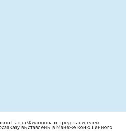
иков Павла Филонова и представителей
госзаказу выставлены в Манеже конюшенного