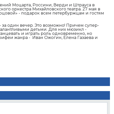
дений
Моцарта, Россини, Верди и Штрауса в
го оркестра Михайловского театра. 27 мая в
орцовой» - подарок всем петербуржцам и гостям
за один вечер. Это возможно! Причем супер-
 талантливыми детьми. Для них мюзикл -
танцевать и играть роль одновременно, но
ифеи жанра - Иван Ожогин, Елена Газаева и
ав Колпаков.