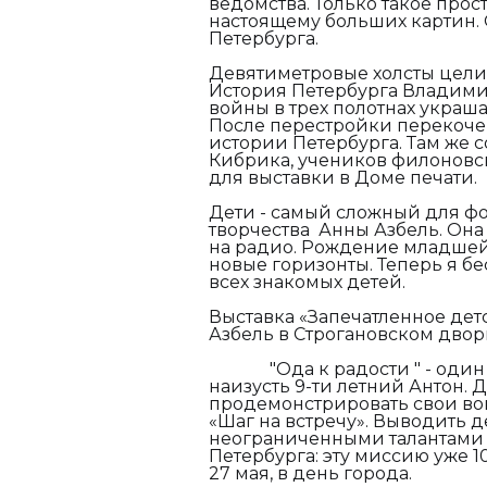
ведомства. Только такое про
настоящему больших картин. 
Петербурга.
Девятиметровые холсты целик
История Петербурга Владимир
войны в трех полотнах украш
После перестройки перекочев
истории Петербурга. Там же 
Кибрика, учеников филоновск
для выставки в Доме печати.
Дети - самый сложный для фо
творчества Анны Азбель. Она
на радио. Рождение младшей
новые горизонты. Теперь я б
всех знакомых детей.
Выставка «Запечатленное дет
Азбель в Строгановском 
"
Ода к радости " - оди
наизусть 9-ти летний Антон.
продемонстрировать свои во
«Шаг на встречу». Выводить 
неограниченными талантами 
Петербурга: эту миссию уже 1
27 мая, в день города.