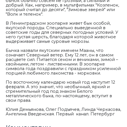
бычок обычно совсем не грозный, а сильный и
добрый. Как, например, в мультфильмах "Козленок,
который считал до десяти", "Зимовье зверей" или
"Волк и теленок".
В Ленинградском зоопарке живет бык особой,
якутской породы. Специально выведенной в
советские годы для северных погодных условий. У
него густая шерсть, благодаря которой животное
выдерживает самые суровые морозы.
Бычка назвали якутским именем Мааны, что
означает Северный ветер. Ему 12 лет, он в самом
расцвете сил. Питается сеном и вениками, зимой –
хвойными, летом - лиственными. В зоопарке
символа года поздравили с праздником усиленной
порцией любимого лакомства - морковки.
По восточному календарю новый год наступит 12
февраля. А это значит, что необычный, яркий и
стремительный год под знаком Белого
металлического быка, по-настоящему, вступит в
свои права.
Юлия Демьянова, Олег Подъячев, Линда Черкасова,
Ангелина Введенская. Первый канал. Петербург