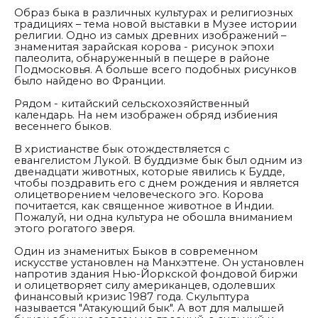
Образ быка в различных культурах и религиозных
традициях – тема новой выставки в Музее истории
религии. Одно из самых древних изображений –
знаменитая зарайская корова - рисунок эпохи
палеолита, обнаруженный в пещере в районе
Подмосковья. А больше всего подобных рисунков
было найдено во Франции.
Рядом - китайский сельскохозяйственный
календарь. На нем изображен обряд избиения
весеннего быков.
В христианстве бык отождествляется с
евангелистом Лукой. В буддизме бык был одним из
двенадцати животных, которые явились к Будде,
чтобы поздравить его с днем рождения и является
олицетворением человеческого эго. Корова
почитается, как священное животное в Индии.
Пожалуй, ни одна культура не обошла вниманием
этого рогатого зверя.
Один из знаменитых Быков в современном
искусстве установлен на Манхэттене. Он установлен
напротив здания Нью-Йоркской фондовой биржи
и олицетворяет силу американцев, одолевших
финансовый кризис 1987 года. Скульптура
называется "Атакующий бык". А вот для малышей