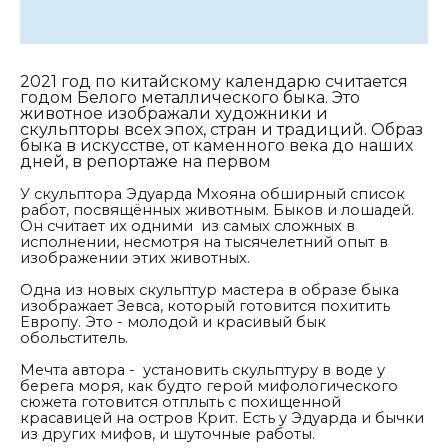
2021 год по китайскому календарю считается
годом Белого металлического быка. Это
животное изображали художники и
скульпторы всех эпох, стран и традиций. Образ
быка в искусстве, от каменного века до наших
дней, в репортаже на первом
У скульптора Эдуарда Мхояна обширный список
работ, посвящённых животным. Быков и лошадей.
Он считает их одними из самых сложных в
исполнении, несмотря на тысячелетний опыт в
изображении этих животных.
Одна из новых скульптур мастера в образе быка
изображает Зевса, который готовится похитить
Европу. Это - молодой и красивый бык
обольститель.
Мечта автора - установить скульптуру в воде у
берега моря, как будто герой мифологического
сюжета готовится отплыть с похищенной
красавицей на остров Крит. Есть у Эдуарда и бычки
из других мифов, и шуточные работы.