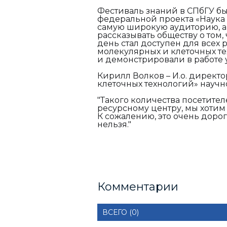
Фестиваль знаний в СПбГУ бы
федеральной проекта «Наука 
самую широкую аудиторию, а 
рассказывать обществу о том,
день стал доступен для всех
молекулярных и клеточных те
и демонстрировали в работе
Кирилл Волков – И.о. директ
клеточных технологий» научн
"Такого количества посетител
ресурсному центру, мы хотим
К сожалению, это очень доро
нельзя."
Комментарии
ВСЕГО (0)