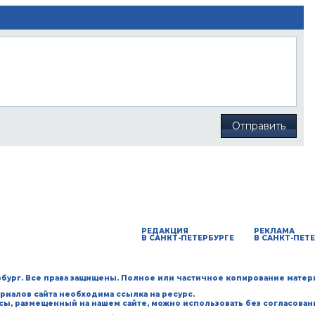
Отправить
РЕДАКЦИЯ
РЕКЛАМА
В САНКТ-ПЕТЕРБУРГЕ
В САНКТ-ПЕТ
ербург. Все права защищены. Полное или частичное копирование матер
риалов сайта необходима ссылка на ресурс.
рсы, размещенный на нашем сайте, можно использовать без согласован