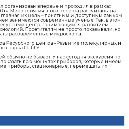
л организован впервые и проходил в рамках
0+». Мероприятия этого проекта рассчитаны на
главная их цель – понятным и доступным языком
 чем занимаются современные ученые. Так, в этом
 ресурсный центр, занимающийся развитием
хнологий. Посетителям не просто показывали, но
 ультрасовременные микроскопы.
ора Ресурсного центра «Развитие молекулярных и
ого парка СПбГУ:
ей обычно не бывает. У нас сегодня экскурсия по
 показать всю мощь тех приборов, которые имеем.
гие приборы, стационарные, перемещать их