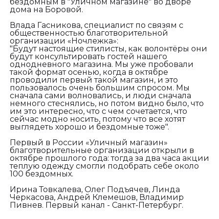
бездомным в "Уличном магазине" во дворе
дома на Боровой.
Влада Гасникова, специалист по связям с
общественностью благотворительной
организации «Ночлежка»:
"Будут настоящие стилисты, как волонтёры они
будут консультировать гостей нашего
однодневного магазина. Мы уже пробовали
такой формат осенью, когда в октябре
проводили первый такой магазин, и это
пользовалось очень большим спросом. Мы
сначала сами волновались, и люди сначала
немного стеснялись, но потом видно было, что
им это интересно, что с чем сочетается, что
сейчас модно носить, потому что все хотят
выглядеть хорошо и бездомные тоже".
Первый в России «Уличный магазин»
благотворительные организации открыли в
октябре прошлого года: тогда за два часа акции
теплую одежду смогли подобрать себе около
100 бездомных.
Ирина Товкалева, Олег Подъячев, Линда
Черкасова, Андрей Клемешов, Владимир
Пивнев. Первый канал - Санкт-Петербург.