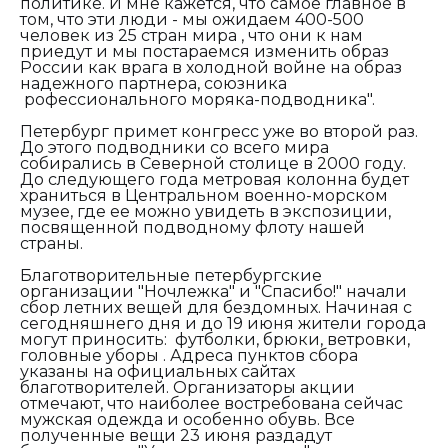
политике. И мне кажется, что самое главное в
том, что эти люди - мы ожидаем 400-500
человек из 25 стран мира , что они к нам
приедут и мы постараемся изменить образ
России как врага в холодной войне на образ
надежного партнера, союзника
рофессионального моряка-подводника".
Петербург примет конгресс уже во второй раз.
До этого подводники со всего мира
собирались в Северной столице в 2000 году.
До следующего года метровая колонна будет
храниться в Центральном военно-морском
музее, где ее можно увидеть в экспозиции,
посвященной подводному флоту нашей
страны.
Благотворительные петербургские
организации "Ночлежка" и "Спасибо!" начали
сбор летних вещей для бездомных. Начиная с
сегодняшнего дня и до 19 июня жители города
могут приносить: футболки, брюки, ветровки,
головные уборы . Адреса пунктов сбора
указаны на официальных сайтах
благотворителей. Организаторы акции
отмечают, что наиболее востребована сейчас
мужская одежда и особенно обувь. Все
полученные вещи 23 июня раздадут