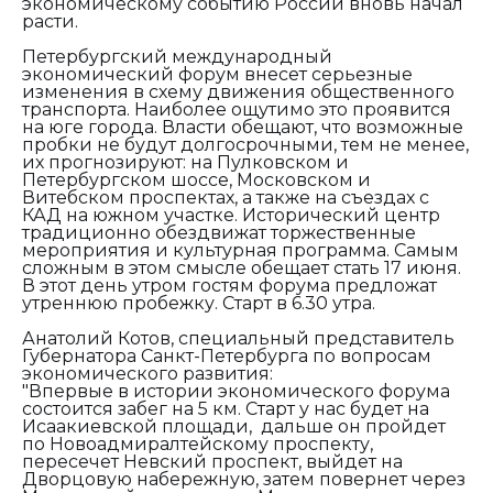
экономическому событию России вновь начал
расти.
Петербургский международный
экономический форум внесет серьезные
изменения в схему движения общественного
транспорта. Наиболее ощутимо это проявится
на юге города. Власти обещают, что возможные
пробки не будут долгосрочными, тем не менее,
их прогнозируют: на Пулковском и
Петербургском шоссе, Московском и
Витебском проспектах, а также на съездах с
КАД на южном участке. Исторический центр
традиционно обездвижат торжественные
мероприятия и культурная программа. Самым
сложным в этом смысле обещает стать 17 июня.
В этот день утром гостям форума предложат
утреннюю пробежку. Старт в 6.30 утра.
Анатолий Котов, специальный представитель
Губернатора Санкт-Петербурга по вопросам
экономического развития:
"Впервые в истории экономического форума
состоится забег на 5 км. Старт у нас будет на
Исаакиевской площади, дальше он пройдет
по Новоадмиралтейскому проспекту,
пересечет Невский проспект, выйдет на
Дворцовую набережную, затем повернет через