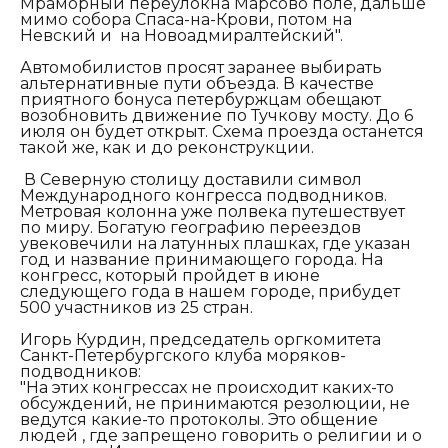
Мраморный переулокна Марсово поле, дальше
мимо собора Спаса-на-Крови, потом на
Невский и на Новоадмиралтейский".
Автомобилистов просят заранее выбирать
альтернативные пути объезда. В качестве
приятного бонуса петербуржцам обещают
возобновить движение по Тучкову мосту. До 6
июля он будет открыт. Схема проезда останется
такой же, как и до реконструкции.
В Северную столицу доставили символ
Международного конгресса подводников.
Метровая колонна уже полвека путешествует
по миру. Богатую географию переездов
увековечили на латунных плашках, где указан
год и название принимающего города. На
конгресс, который пройдет в июне
следующего года в нашем городе, прибудет
500 участников из 25 стран.
Игорь Курдин, председатель оргкомитета
Санкт-Петербургского клуба моряков-
подводников:
"На этих конгрессах не происходит каких-то
обсуждений, не принимаются резолюции, не
ведутся какие-то протоколы. Это общение
людей , где запрещено говорить о религии и о