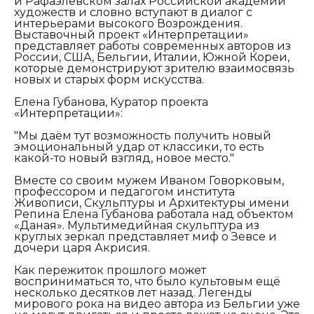
и Рафаэлевском залах Российской академии
художеств и словно вступают в диалог с
интерьерами высокого Возрождения.
Выставочный проект «Интерпретации»
представляет работы современных авторов из
России, США, Бельгии, Италии, Южной Кореи,
которые демонстрируют зрителю взаимосвязь
новых и старых форм искусства.
Елена Губанова, Куратор проекта
«Интерпретации»:
"Мы даём тут возможность получить новый
эмоциональный удар от классики, то есть
какой-то новый взгляд, новое место."
Вместе со своим мужем Иваном Говорковым,
профессором и педагогом института
Живописи, Скульптуры и Архитектуры имени
Репина Елена Губанова работала над объектом
«Даная». Мультимедийная скульптура из
круглых зеркал представляет миф о Зевсе и
дочери царя Акрисия.
Как пережиток прошлого может
восприниматься то, что было культовым ещё
несколько десятков лет назад. Легенды
мирового рока на видео автора из Бельгии уже