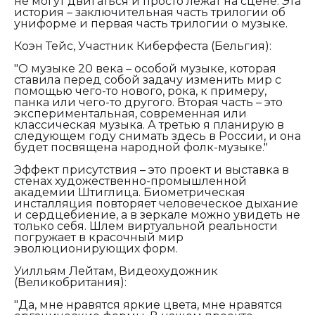
не могут двигаться и просто лежат на сцене. Эта
история – заключительная часть трилогии об
униформе и первая часть трилогии о музыке.
Коэн Тейс, Участник Киберфеста (Бельгия):
"О музыке 20 века – особой музыке, которая
ставила перед собой задачу изменить мир с
помощью чего-то нового, рока, к примеру,
панка или чего-то другого. Вторая часть – это
экспериментальная, современная или
классическая музыка. А третью я планирую в
следующем году снимать здесь в России, и она
будет посвящена народной фолк-музыке."
Эффект присутствия – это проект и выставка в
стенах художественно-промышленной
академии Штиглица. Биометрическая
инсталляция повторяет человеческое дыхание
и сердцебиение, а в зеркале можно увидеть не
только себя. Шлем виртуальной реальности
погружает в красочный мир
эволюционирующих форм.
Уилльям Лейтам, Видеохудожник
(Великобритания):
"Да, мне нравятся яркие цвета, мне нравятся