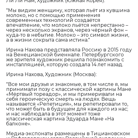
Ли Ли Нам, Художник (Южная Корея):
"Мы видим женщину, которая льёт из кувшина
молоко, но с помощью применения
современных технологий создаётся
впечатление, что молоко льётся непрестанно –
через несколько экранов, через чёрный фон –
куда-то в небытие. Молоко – это символ жизни,
а в жизни сокрыта сама истина."
Ирина Нахова представляла Россию в 2015 году
на Венецианской биеннале. Петербургского
же зрителя художник решила познакомить с
инсталляцией, которую создала 14 лет назад.
Ирина Нахова, Художник (Москва):
"Все мои друзья и знакомые, в том числе я, мы
принимали позу с классической картины Мане
«Мёртвый тореадор», и мы примеривали на
себя героическую смерть на людях. Вещь
называется «Репетиция», мы репетировали то,
что может быть в будущем для каждого из нас;
и нас наблюдала в этот момент тоже
классическая картина Эдуарда Мане «На
балконе».
Медиа-экспонаты размещены в Тициановском