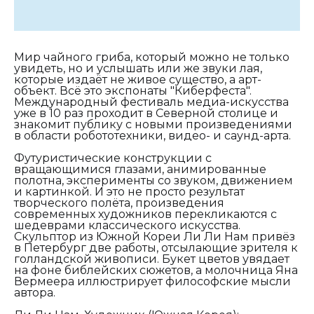
Мир чайного гриба, который можно не только
увидеть, но и услышать или же звуки лая,
которые издаёт не живое существо, а арт-
объект. Всё это экспонаты "Киберфеста".
Международный фестиваль медиа-искусства
уже в 10 раз проходит в Северной столице и
знакомит публику с новыми произведениями
в области робототехники, видео- и саунд-арта.
Футуристические конструкции с
вращающимися глазами, анимированные
полотна, эксперименты со звуком, движением
и картинкой. И это не просто результат
творческого полёта, произведения
современных художников перекликаются с
шедеврами классического искусства.
Скульптор из Южной Кореи Ли Ли Нам привёз
в Петербург две работы, отсылающие зрителя к
голландской живописи. Букет цветов увядает
на фоне библейских сюжетов, а молочница Яна
Вермеера иллюстрирует философские мысли
автора.