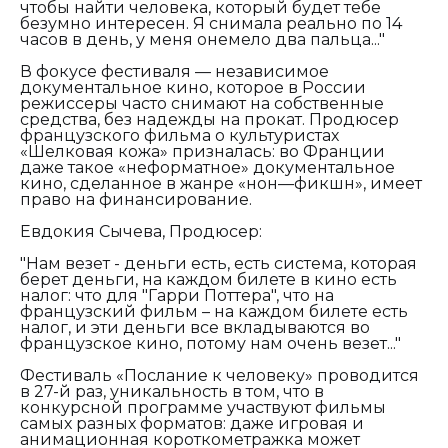
чтобы найти человека, который будет тебе
безумно интересен. Я снимала реально по 14
часов в день, у меня онемело два пальца..."
В фокусе фестиваля — независимое
документальное кино, которое в России
режиссеры часто снимают на собственные
средства, без надежды на прокат. Продюсер
французского фильма о культуристах
«Шелковая кожа» призналась: во Франции
даже такое «неформатное» документальное
кино, сделанное в жанре «нон—фикшн», имеет
право на финансирование.
Евдокия Сычева, Продюсер:
"Нам везет - деньги есть, есть система, которая
берет деньги, на каждом билете в кино есть
налог: что для "Гарри Поттера", что на
французский фильм – на каждом билете есть
налог, и эти деньги все вкладываются во
французское кино, потому нам очень везет..."
Фестиваль «Послание к человеку» проводится
в 27-й раз, уникальность в том, что в
конкурсной программе участвуют фильмы
самых разных форматов: даже игровая и
анимационная короткометражка может