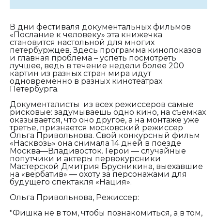
В дни фестиваля документальных фильмов
«Послание к человеку» эта книжечка
становится настольной для многих
петербуржцев. Здесь программа кинопоказов
и главная проблема – успеть посмотреть
лучшее, ведь в течение недели более 200
картин из разных стран мира идут
одновременно в разных кинотеатрах
Петербурга.
Документалисты из всех режиссеров самые
рисковые: задумываешь одно кино, на съемках
оказывается, что оно другое, а на монтаже уже
третье, признается московский режиссер
Ольга Привольнова. Свой конкурсный фильм
«Насквозь» она снимала 14 дней в поезде
Москва—Владивосток. Герои — случайные
попутчики и актеры первокурсники
Мастерской Дмитрия Брусникина, выехавшие
на «вербатив» — охоту за персонажами для
будущего спектакля «Нация».
Ольга Привольнова, Режиссер:
"Фишка не в том, чтобы познакомиться, а в том,