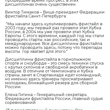
прошедшее время прогресс в этих
дисциплинах очень существенен.
Виктор Тимаков – Вице-президент Федерации
фристайла Санкт-Петербурга:
"М
ы начали здесь культивировать фристайл в
2003 году, мы первый раз провели этап Кубка
России, в 2004 мы уже провели этап Кубка
Европы. С этого времени, каждый год мы стали
проводить старты: как российские, так и
международные. Все дисциплины фристайла
можно проводить здесь, потому что перепады
высоты гор хватает для этого."
Дисциплины фристайла в горнолыжном
спорте и сноуборде – это смесь техники спуска
с крутых склонов и свободной акробатики в
воздухе. В отличие от Чемпионата и Кубка
страны, зачет в Спартакиаде идет командный,
но именно здесь тренеры просматривают
молодежь, ближайший резерв для сборной
России.
Елена Гитина – Генеральный секретарь
Федерации фристайла России, главный судья
соревнований: