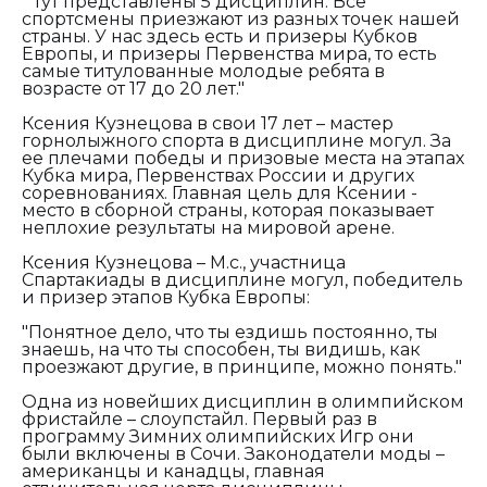
"Тут представлены 5 дисциплин. Все
спортсмены приезжают из разных точек нашей
страны. У нас здесь есть и призеры Кубков
Европы, и призеры Первенства мира, то есть
самые титулованные молодые ребята в
возрасте от 17 до 20 лет."
Ксения Кузнецова в свои 17 лет – мастер
горнолыжного спорта в дисциплине могул. За
ее плечами победы и призовые места на этапах
Кубка мира, Первенствах России и других
соревнованиях. Главная цель для Ксении -
место в сборной страны, которая показывает
неплохие результаты на мировой арене.
Ксения Кузнецова – М.с., участница
Спартакиады в дисциплине могул, победитель
и призер этапов Кубка Европы:
"Понятное дело, что ты ездишь постоянно, ты
знаешь, на что ты способен, ты видишь, как
проезжают другие, в принципе, можно понять."
Одна из новейших дисциплин в олимпийском
фристайле – слоупстайл. Первый раз в
программу Зимних олимпийских Игр они
были включены в Сочи. Законодатели моды –
американцы и канадцы, главная