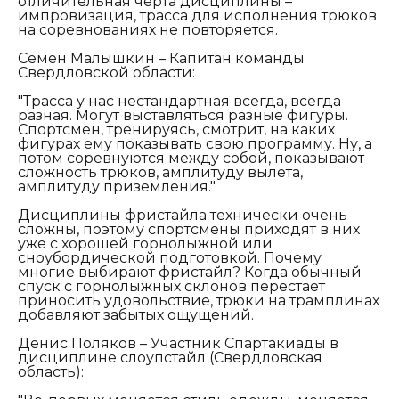
отличительная черта дисциплины –
импровизация, трасса для исполнения трюков
на соревнованиях не повторяется.
Семен Малышкин – Капитан команды
Свердловской области:
"Трасса у нас нестандартная всегда, всегда
разная. Могут выставляться разные фигуры.
Спортсмен, тренируясь, смотрит, на каких
фигурах ему показывать свою программу. Ну, а
потом соревнуются между собой, показывают
сложность трюков, амплитуду вылета,
амплитуду приземления."
Дисциплины фристайла технически очень
сложны, поэтому спортсмены приходят в них
уже с хорошей горнолыжной или
сноубордической подготовкой. Почему
многие выбирают фристайл? Когда обычный
спуск с горнолыжных склонов перестает
приносить удовольствие, трюки на трамплинах
добавляют забытых ощущений.
Денис Поляков – Участник Спартакиады в
дисциплине слоупстайл (Свердловская
область):