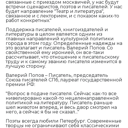
связанные с приездом москвичей, у нас будут
встречи сценаристов, поэтов и писателей. У нас
будет направление "Театр и литература",
связанное и с лекторием, и с показом каких-то
работ конкретных."
Поддержка писателей, книгоиздателей и
литературы в целом является одним из
главных направлений культурной политики
города в этом году. Определенные надежды на
это возлагает и писатель Валерий Попов. Со
свойственной ему иронией, он все-таки
рассчитывает, что отношение к писательскому
труду и к самому званию писателя изменится в
лучшую сторону.
Валерий Попов – Писатель, председатель
Союза писателей СПб, лауреат государственной
премии РФ:
"Вопрос в подаче писателя. Сейчас как-то все
нивелировано какой-то нецеленаправленной
политикой на литературу. Писатель раньше
шел животом вперед, и весь двор смотрел на
него, а сейчас я бы не сказал..."
Поэты всегда любили Петербург. Современные
творцы не ограничивают себя классическими