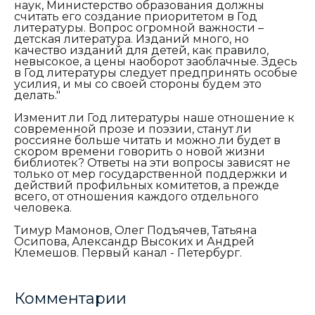
наук, Министерство образования должны
считать его создание приоритетом в Год
литературы. Вопрос огромной важности –
детская литература. Изданий много, но
качество изданий для детей, как правило,
невысокое, а цены наоборот заоблачные. Здесь
в Год литературы следует предпринять особые
усилия, и мы со своей стороны будем это
делать."
Изменит ли Год литературы наше отношение к
современной прозе и поэзии, станут ли
россияне больше читать и можно ли будет в
скором времени говорить о новой жизни
библиотек? Ответы на эти вопросы зависят не
только от мер государственной поддержки и
действий профильных комитетов, а прежде
всего, от отношения каждого отдельного
человека.
Тимур Мамонов, Олег Подъячев, Татьяна
Осипова, Александр Высоких и Андрей
Клемешов. Первый канал - Петербург.
Комментарии