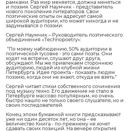
рамками. Раз мир меняется, должна меняться
и поэзия. Сергей Наумчик - представитель
нового поколения литераторов. Свои
поэтические опыты он адресует самой
широкой аудитории, кто может никогда и не
задумывался о поэзии.
Сергей Наумчик – Руководитель поэтического
объединения «Technopoetry»:
"По моему наблюдению, 50% аудитории в
поэтической тусовке - это сами поэты. Они
ходят на встречи, слушают друг друга,
обсуждают. Мы же привлекаем стороннюю
аудиторию, людей из клубной жизни
Петербурга. Идея проекта - показать людям
поэзию, когда они не знают, откуда ее взять."
Сергей читает стихи собственного сочинения
под музыку техно. Его движение не стало в
Петербурге массово популярным, но очень
быстро нашло не только своего слушателя, но и
своих последователей.
Конец эпохи бумажной книги предсказывают
уже ни один десяток лет, но она – ее
величество Книга - по-прежнему не хочет
сдавать своих позиций. На вечере открытия