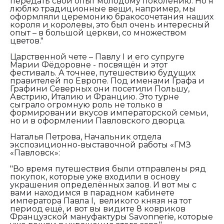
передать свой опыт молодому поколению. Но я
люблю традиционные вещи, например, мы
оформляли церемонию бракосочетания наших
короля и королевы, это был очень интересный
опыт – в большой церкви, со множеством
цветов."
Царственной чете – Павлу I и его супруге
Марии Фёдоровне - посвящён и этот
фестиваль. А точнее, путешествию будущих
правителей по Европе. Под именами Графа и
Графини Северных они посетили Польшу,
Австрию, Италию и Францию. Это турне
сыграло огромную роль не только в
формировании вкусов императорской семьи,
но и в оформлении Павловского дворца.
Наталья Петрова, Начальник отдела
экспозиционно-выставочной работы «ГМЗ
«Павловск»:
"Во время путешествия были отправлены ряд
покупок, которые уже входили в основу
украшения определённых залов. И вот мы с
вами находимся в парадном кабинете
императора Павла I, великого князя на тот
период ещё, и вот вы видите 8 ковриков
Французской мануфактуры Savonnerie, которые