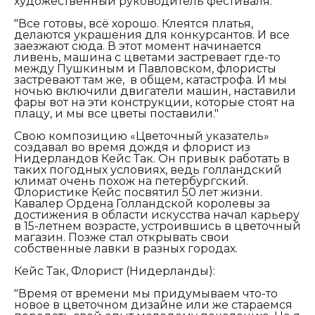
художественный руководитель фестиваля:
"Все готовы, всё хорошо. Клеятся платья,
делаются украшения для конкурсантов. И все
заезжают сюда. В этот момент начинается
ливень, машина с цветами застревает где-то
между Пушкиным и Павловском, флористы
застревают там же, в общем, катастрофа. И мы
ночью включили двигатели машин, наставили
фары вот на эти конструкции, которые стоят на
плацу, и мы все цветы поставили."
Свою композицию «Цветочный указатель»
создавал во время дождя и флорист из
Нидерландов Кейс Так. Он привык работать в
таких погодных условиях, ведь голландский
климат очень похож на петербургский.
Флористике Кейс посвятил 50 лет жизни.
Кавалер Ордена Голландской королевы за
достижения в области искусства начал карьеру
в 15-летнем возрасте, устроившись в цветочный
магазин. Позже стал открывать свои
собственные лавки в разных городах.
Кейс Так, Флорист (Нидерланды):
"Время от времени мы придумываем что-то
новое в цветочном дизайне или же стараемся