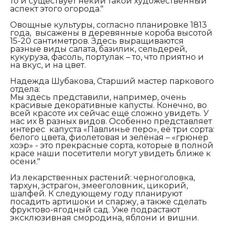
то и существует некий такой художественный
аспект этого огорода."
Овощные культуры, согласно планировке 1813
года, высажены в деревянные короба высотой
15-20 сантиметров. Здесь выращиваются
разные виды салата, базилик, сельдерей,
кукуруза, фасоль, портулак – то, что приятно и
на вкус, и на цвет.
Надежда Шубакова, Старший мастер паркового
отдела:
Мы здесь представили, например, очень
красивые декоративные капусты. Конечно, во
всей красоте их сейчас ещё сложно увидеть. У
нас их 8 разных видов. Особенно представляет
интерес капуста «Павлинье перо», её три сорта:
белого цвета, фиолетовая и зелёная – «грюнер
хоэр» - это прекрасные сорта, которые в полной
красе наши посетители могут увидеть ближе к
осени."
Из лекарственных растений: черноголовка,
тархун, эстрагон, змееголовник, цикорий,
шалфей. К следующему году планируют
посадить артишоки и спаржу, а также сделать
фруктово-ягодный сад. Уже подрастают
эксклюзивная смородина, яблони и вишни.