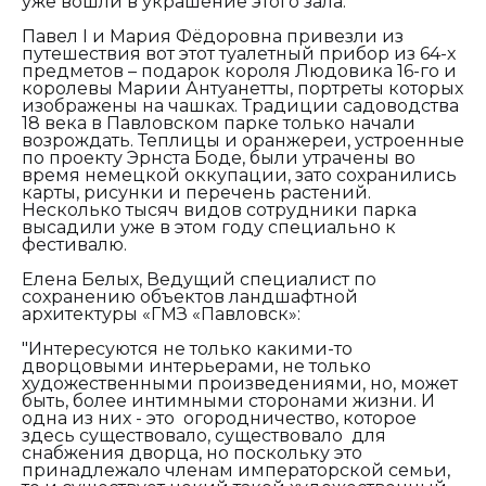
уже вошли в украшение этого зала."
Павел I и Мария Фёдоровна привезли из
путешествия вот этот туалетный прибор из 64-х
предметов – подарок короля Людовика 16-го и
королевы Марии Антуанетты, портреты которых
изображены на чашках. Традиции садоводства
18 века в Павловском парке только начали
возрождать. Теплицы и оранжереи, устроенные
по проекту Эрнста Боде, были утрачены во
время немецкой оккупации, зато сохранились
карты, рисунки и перечень растений.
Несколько тысяч видов сотрудники парка
высадили уже в этом году специально к
фестивалю.
Елена Белых, Ведущий специалист по
сохранению объектов ландшафтной
архитектуры «ГМЗ «Павловск»:
"Интересуются не только какими-то
дворцовыми интерьерами, не только
художественными произведениями, но, может
быть, более интимными сторонами жизни. И
одна из них - это огородничество, которое
здесь существовало, существовало для
снабжения дворца, но поскольку это
принадлежало членам императорской семьи,