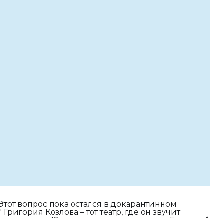
Этот вопрос пока остался в докарантинном
Григория Козлова – тот театр, где он звучит