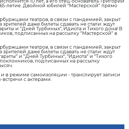
 исполнится 10 лет, а его отец-основатель Григорий
65-летие. Двойной юбилей "Мастерской" прямо
буржцами театров, в связи с пандемией, закрыт
в зрителей даже билеты сдавать не стали: ждут
риты и "Дней Турбиных", Идиота и Тихого дона! В
нников, подписанных на рассылку "Мастерской" в
буржцами театров, в связи с пандемией, закрыт
в зрителей даже билеты сдавать не стали: ждут
риты" и "Дней Турбиных", "Идиота" и "Тихого
, а поклонников, подписанных на рассылку
0 тысяч.
 и в режиме самоизоляции - транслирует записи
йн-встречи с актерами.
ете.