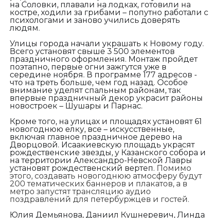
на Соловки, плавали на лодках, готовили на
костре, ходили за грибами – попутно работали с
психологами и заново учились доверять
людям.
Улицы города начали украшать к Новому году.
Всего установят свыше 3 500 элементов
праздничного оформления. Монтаж пройдет
поэтапно, первые огни зажгутся уже в
середине ноября. В программе 177 адресов -
что на треть больше, чем год назад. Особое
внимание уделят спальным районам, так
впервые праздничный декор украсит районы
новостроек – Шушары и Парнас.
Кроме того, на улицах и площадях установят 61
новогоднюю елку, все – искусственные,
включая главное праздничное дерево на
Дворцовой. Исаакиевскую площадь украсят
рождественские звезды, у Казанского собора и
на территории Александро-Невской Лавры
установят рождественский вертеп.
Помимо
этого, создавать новогоднюю атмосферу будут
200 тематических баннеров и плакатов, а в
метро запустят трансляцию аудио
поздравлений для петербуржцев и гостей.
Юлия Демьянова, Даниил Кушнеревич, Линда