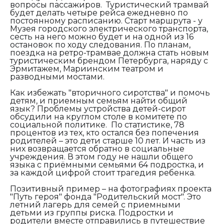
вопросы пассажиров. Туристический трамвай
будет делать четыре рейса ежедневно по
постоянному расписанию. Старт маршрута - у
Музея городского электрического транспорта,
сесть на него можно будет и на одной из 16
остановок по ходу следования. По планам,
поездка на ретро-трамвае должна стать новым
туристическим брендом Петербурга, наряду с
Эрмитажем, Мариинским театром и
разводными мостами.
Как избежать "вторичного сиротства" и помочь
детям, и приемным семьям найти общий
язык? Проблемы устройства детей-сирот
обсудили на круглом столе в комитете по
социальной политике. По статистике, 78
процентов из тех, кто остался без попечения
родителей – это дети старше 10 лет. И часть из
них возвращается обратно в социальные
учреждения. В этом году не нашли общего
языка с приёмными семьями 64 подростка, и
за каждой цифрой стоит трагедия ребенка.
Позитивный пример – на фотографиях проекта
"Путь героя" фонда "Родительский мост". Это
летний лагерь для семей с приемными
детьми из группы риска. Подростки и
родители вместе отправились в путешествие