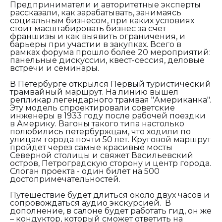
Предприниматели и авторитетные эксперты
рассказали, как зарабатывать, занимаясь
социальным бизнесом, при каких условиях
стоит масштабировать бизнес за счет
франшизы и как выявить ограничения, и
барьеры при участии в закупках. Всего в
рамках форума прошло более 20 мероприятий:
панельные дискуссии, квест-сессия, деловые
встречи и семинары.
В Петербурге открылся Первый туристический
трамвайный маршрут. На линию вышел
репликар легендарного трамвая "Американка".
Эту модель спроектировали советские
инженеры в 1933 году после рабочей поездки
в Америку. Вагоны такого типа настолько
полюбились петербуржцам, что ходили по
улицам города почти 50 лет. Круговой маршрут
пройдет через самые красивые мосты
Северной столицы и свяжет Васильевский
остров, Петроградскую сторону и центр города.
Слоган проекта - один билет на 500
достопримечательностей.
Путешествие будет длиться около двух часов и
сопровождаться аудио экскурсией. В
дополнение, в салоне будет работать гид, он же
– кондуктор, который сможет ответить на