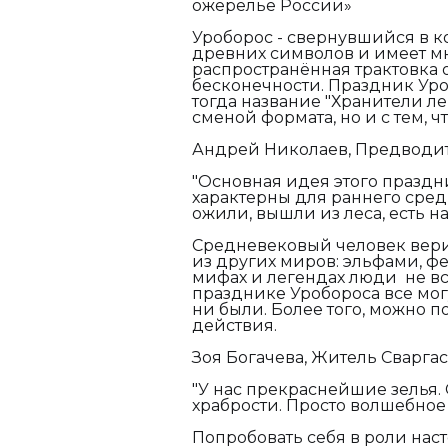
ожерелье России»
Уроборос - свернувшийся в ко
древних символов и имеет м
распространённая трактовка 
бесконечности. Праздник Уро
тогда название "Хранители ле
сменой формата, но и с тем, 
Андрей Николаев, Предводит
"
Основная идея этого праздни
характерны для раннего сред
ожили, вышли из леса, есть на
Средневековый человек верил
из других миров: эльфами, ф
мифах и легендах люди не вс
празднике Уробороса все мог
ни были. Более того, можно п
действия.
Зоя Богачева, Житель Сваргаса
"
У нас прекраснейшие зелья. 
храбрости. Просто волшебное з
Попробовать себя в роли нас