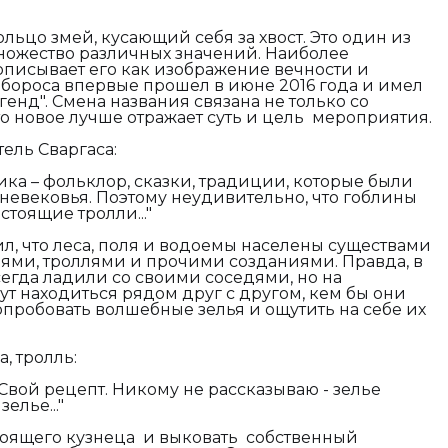
льцо змей, кусающий себя за хвост. Это один из
ножество различных значений. Наиболее
описывает его как изображение вечности и
бороса впервые прошел в июне 2016 года и имел
генд". Смена названия связана не только со
что новое лучше отражает суть и цель мероприятия.
ель Сваргаса:
ка – фольклор, сказки, традиции, которые были
невековья. Поэтому неудивительно, что гоблины
стоящие тролли..."
, что леса, поля и водоемы населены существами
еями, троллями и прочими созданиями. Правда, в
егда ладили со своими соседями, но на
ут находиться рядом друг с другом, кем бы они
опробовать волшебные зелья и ощутить на себе их
, тролль:
Свой рецепт. Никому не рассказываю - зелье
елье..."
тоящего кузнеца и выковать собственный