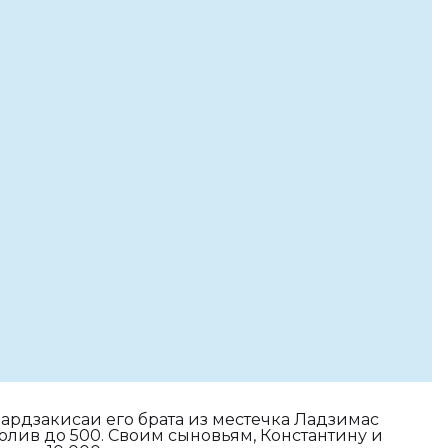
бардзакисаи его брата из местечка Ладзимас
олив до 500. Своим сыновьям, Константину и