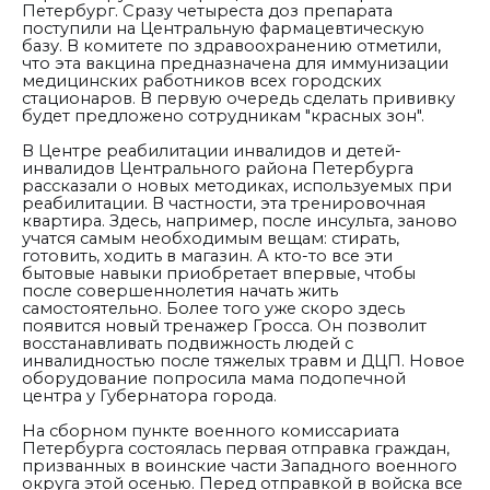
Петербург. Сразу четыреста доз препарата
поступили на Центральную фармацевтическую
базу. В комитете по здравоохранению отметили,
что эта вакцина предназначена для иммунизации
медицинских работников всех городских
стационаров. В первую очередь сделать прививку
будет предложено сотрудникам "красных зон".
В Центре реабилитации инвалидов и детей-
инвалидов Центрального района Петербурга
рассказали о новых методиках, используемых при
реабилитации. В частности, эта
тренировочная
квартира. Здесь, например, после инсульта, заново
учатся самым необходимым вещам: стирать,
готовить, ходить в магазин. А кто-то все эти
бытовые навыки приобретает впервые, чтобы
после совершеннолетия начать жить
самостоятельно. Более того уже скоро здесь
появится новый тренажер Гросса. Он позволит
восстанавливать подвижность людей с
инвалидностью после тяжелых травм и ДЦП. Новое
оборудование попросила мама подопечной
центра у Губернатора города.
На сборном пункте военного комиссариата
Петербурга состоялась первая отправка граждан,
призванных в воинские части Западного военного
округа этой осенью. Перед отправкой в войска все