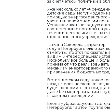
за счет четкой политики в об
Уже несколько лет учреждени
детские сады могут модерни
помощью энергосервисного кон
части тепловой энергии полн
Устанавливает погодную автом
соответствии с погодой на ул
течении нескольких лет за с
отопление этого учреждения.
Татьяна Соколова, директор 
году в Петербурге было заклю
отметить, что этот показател
видим интерес специалистов
Поскольку все больше и бол
понимают, что реализовывать
механизм энергосервисного ко
привлечения бюджетных сред
В этом детском саду новое т
назад. Через несколько лет, к
будет экономить до тридцати
даже без модернизации внут
в каждом помещении.
Елена Чуб, заведующая детс
Петербурга: "
В этой группе б