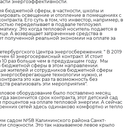
ласти энергоэффективности.
я бюджетной сферы, в частности, школы и
зировать освещение и отопление в помещениях с
тракта. Его суть в том, что инвестор, например, в
остью переделывает в подвале теплоузел.
атику. Это когда тепловой носитель подается в
ице. А возвращает затраченные средства в
чет полученной реальной экономии на оплате за
Петербургского Центра энергосбережения: "
В 2019
чен 61 энергосервисный контракт. И стоит
ь в 10 раз больше чем в предудыщем году. Мы
 бюджетной сферы в этом направлении.
ьше жителей и сотрудников бюджетной сферы
 энергосберегающие технологии нужно, и
нтракта это как раз та возможность без
ств реализовать эти мероприятия".
епловое оборудование было поставлено месяц
огда закончится срок контракта, этот детский сад
 процентов на оплате тепловой энергии. А сейчас
ренних сетей здесь одинаково комфортно и тепло
ким садом №58 Калининского района Санкт-
ыли сложности. Это так называемое левое крыло