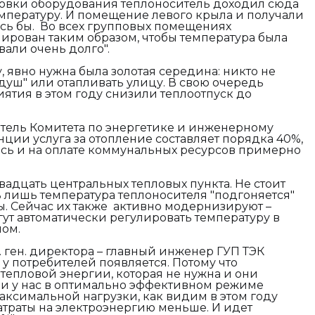
новки оборудования теплоноситель доходил сюда
мпературу. И помещение левого крыла и получали
ось бы. Во всех групповых помещениях
ирован таким образом, чтобы температура была
вали очень долго".
у, явно нужна была золотая середина: никто не
й душ" или отапливать улицу. В свою очередь
тия в этом году снизили теплоотпуск до
тель Комитета по энергетике и инженерному
ции услуга за отопление составляет порядка 40%,
ось и на оплате коммунальных ресурсов примерно
вадцать центральных тепловых пункта. Не стоит
ь лишь температура теплоносителя "подгоняется"
. Сейчас их также активно модернизируют –
ут автоматически регулировать температуру в
ном.
. ген. директора – главный инженер ГУП ТЭК
у потребителей появляется. Потому что
 тепловой энергии, которая не нужна и они
о и у нас в оптимально эффективном режиме
максимальной нагрузки, как видим в этом году
атраты на электроэнергию меньше. И идет