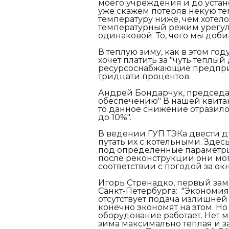
моего учреждения и до уста
уже скажем потеряв некую те
температуру ниже, чем хотел
температурный режим урегул
одинаковой. То, чего мы доби
В теплую зиму, как в этом год
хочет платить за "чуть теплы
ресурсоснабжающие предприя
тридцати процентов.
Андрей Бондарчук, председа
обеспечению"
В нашей квитан
то данное снижение отразил
до 10%".
В ведении ГУП ТЭКа двести д
путать их с котельными. Здес
под определенные параметры
после реконструкции они мог
соответствии с погодой за ок
Игорь Стренадко, первый зам
Санкт-Петербурга:
"Экономия 
отсутствует подача излишней
конечно экономят на этом. Н
оборудование работает. Нет 
зима максимально теплая и з