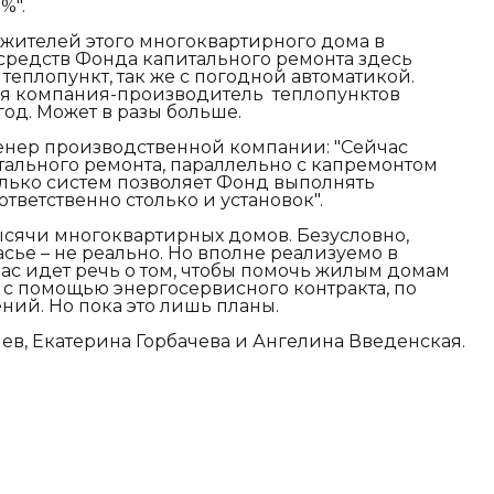
%".
у жителей этого многоквартирного дома в
 средств Фонда капитального ремонта здесь
еплопункт, так же с погодной автоматикой.
кая компания-производитель теплопунктов
год. Может в разы больше.
енер производственной компании: "
Сейчас
итального ремонта, параллельно с капремонтом
лько систем позволяет Фонд выполнять
ответственно столько и установок".
ысячи многоквартирных домов. Безусловно,
сье – не реально. Но вполне реализуемо в
час идет речь о том, чтобы помочь жилым домам
 с помощью энергосервисного контракта, по
ий. Но пока это лишь планы.
в, Екатерина Горбачева и Ангелина Введенская.