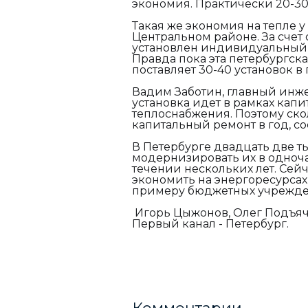
экономия. Практически 20-30
Такая же экономия на тепле 
Центральном районе. За счет
установлен индивидуальный т
Правда пока эта петербургс
поставляет 30-40 установок в 
Вадим Заботин, главный инж
установка идет в рамках кап
теплоснабжения. Поэтому ско
капитальный ремонт в год, со
В Петербурге двадцать две т
модернизировать их в одноча
течении нескольких лет. Сей
экономить на энергоресурсах
примеру бюджетных учрежден
Игорь Цыжонов, Олег Подъяче
Первый канал - Петербург.