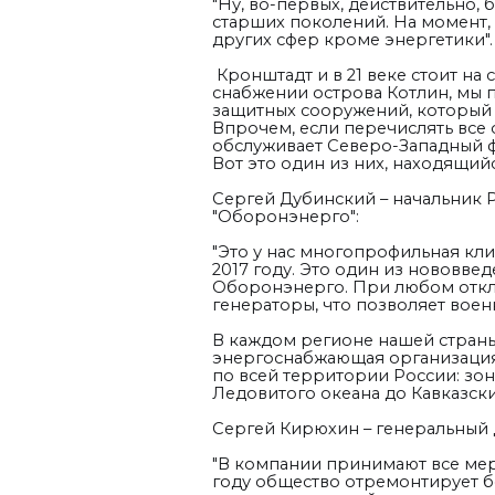
"Ну, во-первых, действительно, 
старших поколений. На момент, 
других сфер кроме энергетики".
Кронштадт и в 21 веке стоит н
снабжении острова Котлин, мы
защитных сооружений, который 
Впрочем, если перечислять все 
обслуживает Северо-Западный ф
Вот это один из них, находящи
Сергей Дубинский – начальник 
"Оборонэнерго":
"Это у нас многопрофильная к
2017 году. Это один из нововве
Оборонэнерго.
При любом откл
генераторы, что позволяет вое
В каждом регионе нашей страны
энергоснабжающая организация.
по всей территории России: зон
Ледовитого океана до Кавказски
Сергей Кирюхин – генеральный
"В компании принимают все мер
году общество отремонтирует б