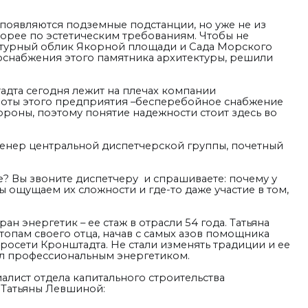
е появляются подземные подстанции, но уже не из
корее по эстетическим требованиям. Чтобы не
ктурный облик Якорной площади и Сада Морского
оснабжения этого памятника архитектуры, решили
дта сегодня лежит на плечах компании
боты этого предприятия –бесперебойное снабжение
ороны, поэтому понятие надежности стоит здесь во
енер центральной диспетчерской группы, почетный
ите? Вы звоните диспетчеру и спрашиваете: почему у
ы ощущаем их сложности и где-то даже участие в том,
ан энергетик – ее стаж в отрасли 54 года. Татьяна
стопам своего отца, начав с самых азов помощника
росети Кронштадта. Не стали изменять традиции и ее
стал профессиональным энергетиком.
алист отдела капитального строительства
 Татьяны Левшиной: