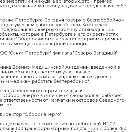
без энергетики никуда, а во-вторых, это - пример
когда я заканчивал школу, я даже не представлял себе
а страже Петербурга. Сегодня говоря о бесперебойном
 подразумеваем работоспособность Комплекса
предохраняет Северную столицу от наводнений.
объекты, которые в Петербурге и его окрестностях
илиал "Оборонэнерго" не хватит эфирного времени.
йся в самом центре Северной столицы.
РЭС "Санкт-Петербург" филиала "Северо-Западный"
линика Военно-Медицинской Академии, введенной в
денных объектов, в которых участвовало
ючении электроснабжения, включаются дизель-
нным медикам работать бесперебойно".
 есть собственная территориальная
 Оборонэнерго в отличие от своих коллег работает
а ответственности от Камчатки и островов Северного-
х гор.
 директор "Оборонэнерго":
ы для надежного снабжения потребителей. В 2021
ольше 100 трансформаторных подстанций и более 260