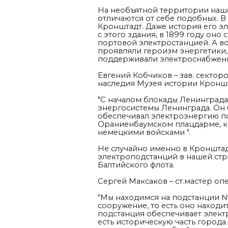
На необъятной территории наше
отличаются от себе подобных. 
Кронштадт. Даже история его эл
с этого здания, в 1899 году оно
портовой электростанцией. А в
проявляли героизм энергетики
поддерживали электроснабжени
Евгений Кобчиков – зав. секто
наследия Музея истории Кронштад
"С началом блокады Ленинграда 
энергосистемы Ленинграда. Он б
обеспечивал электроэнергию по
Ораниенбаумском плацдарме, к
немецкими войсками ".
Не случайно именно в Кронштад
электроподстанций в нашей ст
Балтийского флота.
Сергей Максаков – ст.мастер о
"Мы находимся на подстанции №
сооружение, то есть оно находи
подстанция обеспечивает электр
есть историческую часть города.