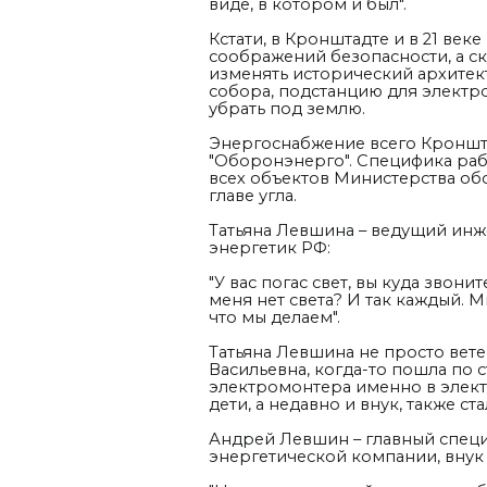
виде, в котором и был".
Кстати, в Кронштадте и в 21 век
соображений безопасности, а с
изменять исторический архите
собора, подстанцию для электр
убрать под землю.
Энергоснабжение всего Кроншта
"Оборонэнерго". Специфика ра
всех объектов Министерства об
главе угла.
Татьяна Левшина – ведущий инж
энергетик РФ:
"У вас погас свет, вы куда звон
меня нет света? И так каждый. М
что мы делаем".
Татьяна Левшина не просто ветер
Васильевна, когда-то пошла по 
электромонтера именно в элект
дети, а недавно и внук, также 
Андрей Левшин – главный специ
энергетической компании, внук