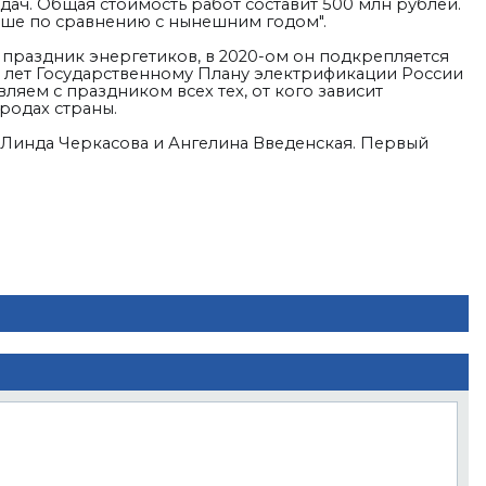
ач. Общая стоимость работ составит 500 млн рублей.
льше по сравнению с нынешним годом".
 праздник энергетиков, в 2020-ом он подкрепляется
0 лет Государственному Плану электрификации России
яем с праздником всех тех, от кого зависит
родах страны.
 Линда Черкасова и Ангелина Введенская. Первый