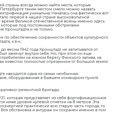
й страны всегда можно найти места, которые
В Петербурге таким местом смело можно назвать
ектрификация уникальна. Началась она фактически вот
 стало первой в нашей стране высоковольтной
о время Великой отечественной войны именно здесь
, которые под постоянными обстрелами
е Кронштадта и не только.
ром по обеспечению сохранности объектов культурного
та, к.в.н.:
до весны 1942 года Кронштадт не запитывался от
ыл замкнут внутри себя. Но, при этом он еще
требителям на южном берегу Финского залива, на
ак известно полностью отрезанном от большой земли
те находится одна из самых необычных
ране, оборудованная в бывшем командном пункте
перативно-ремонтной бригады:
21, которая представляет из себя фортификационное
тся ниже уровня нулевой отметки на 8 метров. Э
та
оэнергией практически всю старую часть города, то
 В
ся обстановка и антураж он сохранен именно в том