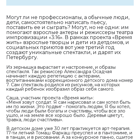
Могут ли не профессионалы, а обычные люди,
дети, самостоятельно написать пьесу,
поставить ее и сыграть? Могут, но не одни: им
помогают взрослые актеры и режиссеры театра
импровизации «3:16». В рамках проекта «Время
жить» взрослые творцы и дети из детдомов, и
социальных приютов вот уже третий год
создают уникальные спектакли, и дарят их
Петербургу.
Из зернышка вырастает и настроение, и образы
спектакля. Так режиссер Александра Осадчая
начинает каждую репетицию с актерами,
воспитанниками коррекционного детского дома номер
7. Сам спектакль родился из рисунков, на которых
каждый ребенок изобразил образ себя самого.
Саша, участник проекта «Время жить»:
«Меня зовут солдат. Я сам нарисовал и сам хотел быть
им по жизни. Это подвиг - помогать людям. Я бы хотел,
чтобы люди были богаты и счастливы, чтобы все зло
ушло, и на земле все хорошо было. Деревья цветут,
травка, люди счастливы».
В детском доме уже 30 лет практикуется арт-терапия.
17-ти летний Томаш Фаркаш преуспел и в пантомиме, и
в танцах, и в рисовании. А за конкурсное панно, сшитое