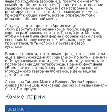
чаще приходилось взрослым. В приюте он живет по
семейным обстоятельствам. Тренинги и изготовление
рыцарской амуниции поднимают настроение. А,
репетируя спектакль о том, как враждующие миры
приходят к общей мечте, актеры определяются с
образом собственной мечты.
Артур, участник проекта «Время жить»:
«Хочу работать автомехаником. Я люблю машины,
хорошо разбираюсь в физике. Дачный дом. Мечтаю,
чтобы у меня была своя ферма и собака: хаски, лайка,
северная. Корову хочу еще, чтобы каждое утро
просыпаться, пить молоко и прыгать в озеро
купаться».
В рамках проекта, в этот момент рождаются спектакли
еще в двух учреждениях: социальном приюте «Транзит»
и Лопухинском детском доме. В этом году все четыре
постановки увидят петербуржцы в рамках фестиваля
«Время жить», который впервые пройдет на сцене
Молодежного театра на Фонтанке, в день защиты
детей 1 июня.
Анастасия Тамило. Максим Беляев. Линда Черкасова.
Андрей Клемешов. Александр Высоких. Первый канал –
Санкт-Петербург.
Комментарии
ВСЕГО (0)