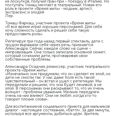
из лоскутков, получил гран-при – поездку в Италию. Но
поступать Томаш мечтает в театральный. Новая его
роль в проекте «Время жить» - модник, артист,
экстрасенс и злодей
Лер.
Томаш Фаркаш
,
участник проекта «Время жить»:
«Я все время играл хороших персонажей. Для себя
хочу сложность сделать и решил себе такую
предоставить роль».
Репетируя три года назад первый спектакль, дети с
трудом выражали себя через речь, признается
Александра. Сейчас каждое слово на сцене –
импровизация. Она только записала основной сюжет,
который сочинили дети, проговаривая свои
собственные проблемы.
Александра Осадчая, режиссер, участник театрального
проекта «Время жить»:
«Изначально они придумали, что он сделает ее злой, но
дети не смогли так. У нас даже Коля есть такой
чувствительный – он встал и ушел с репетиции. Мы
переделали и решили, что она будет ленивой, а не
злой. В персонажах они раскрывают то, что их очень
волнует - проблема уважения. Мелкие передряги
очень на них влияют. Они не любят, когда кто-то
говорит плохие слова».
Для воспитанников социального приюта для мальчиков
диалог - настоящее состязание, «баттл». За две минуты,
используя все аргументы, добиться цели. Зритель