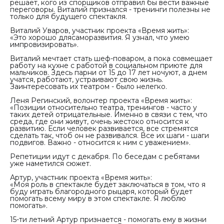
решает, кого из спорщиков отправил бы вести важные
переговоры. Виталий признался - тренинги полезны не
только для будущего спектакля.
Виталий Уваров, участник проекта «Время жить»
:
«Это хорошо длясаморазвития. Я узнал, что умею
импровизировать».
Виталий мечтает стать шеф-поваром, а пока совмещает
работу на кухне с работой в социальном приюте для
мальчиков. Здесь парни от 15 до 17 лет ночуют, а днем
учатся, работают, устраивают свою жизнь.
Заинтересовать их театром - было нелегко.
Леня Регинский, волонтер проекта «Время жить»:
«Позиции относительно театра, тренингов - часто у
таких детей отрицательные. Именно в связи с тем, что
среда, где они живут, очень жестоко относится к
развитию. Если человек развивается, все стремятся
сделать так, чтоб он не развивался. Все их шаги - шаги
подвигов. Важно - относится к ним с уважением».
Репетиции идут с декабря. По беседам с ребятами
уже наметился сюжет.
Артур, участник проекта «Время жить»:
«Моя роль в спектакле будет заключаться в том, что я
буду играть благородного рыцаря, который будет
помогать всему миру в этом спектакле. Я люблю
помогать».
15-ти летний Артур признается - помогать ему в жизни