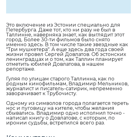
Это включение из Эстонии специально для
Петербурга. Даже тот, кто ни разу не был в
Таллинне, наверняка знает, как выглядит этот
город. Более 30-ти фильмов было снято
именно здесь. В том числе такие звездные как
"Три мушкетера". А еще здесь два года своей
жизни провел Сергей Довлатов. Об эстонских
ленинградцах и о том, как Таллин планирует
отметить юбилей Довлатова, в нашем
репортаже.
Гуляя по улицам старого Таллинна, как по
родным кинофильмам, Владимир Мельников,
журналист и писатель-сатирик, непременно
заворачивает к Трубочисту.
Одному из символов города полагается тереть
нос и пуговицу на кителе, чтобы желания
сбывались. Владимир одно исполнил точно -
написал книгу о Довлатове, с которым, по
иронии судьбы, встретился всего раз.