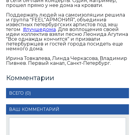
в сети он-лайн концерты. Один, например,
прошел прямо у нее дома на кровати.
Поддержать людей на самоизоляции решила
и группа "FEEL"АРМОНИЯ", объединив
известных петербургских артистов под хеш
тегом
#лучшедома
. Для воплощения своей
идеи коллектив взяли песню Леонида Агутина
"Все однажды кончится" и призвали
петербуржцев и гостей города посидеть еще
немного дома.
Ирина Товкалева, Линда Черкасова, Владимир
Пивнев. Первый канал, Санкт-Петербург.
Комментарии
ВСЕГО (0)
ВАШ КОММЕНТАРИЙ