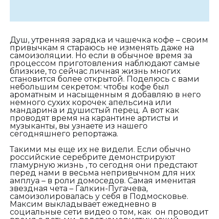
Душ, утренняя зарядка и чашечка кофе – своим
привычкам я стараюсь не изменять даже на
самоизоляции. Но если в обычное время за
процессом приготовления наблюдают самые
близкие, то сейчас личная жизнь многих
становится более открытой. Поделюсь с вами
небольшим секретом: чтобы кофе был
ароматным и насыщенным я добавляю в него
немного сухих корочек апельсина или
мандарина и душистый перец. А вот как
проводят время на карантине артисты и
музыканты, вы узнаете из нашего
сегодняшнего репортажа.
Такими мы еще их не видели. Если обычно
российские серебрите демонстрируют
гламурную жизнь , то сегодня они предстают
перед нами в весьма непривычном для них
амплуа – в роли домоседов. Самая именитая
звездная чета – Галкин-Пугачева,
самоизолировалась у себя в Подмосковье.
Максим выкладывает ежедневно в
социальные сети видео о том, как он проводит