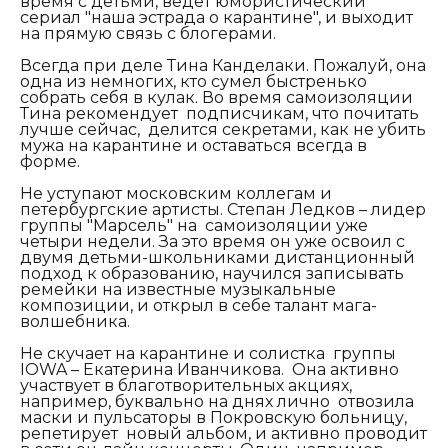
время с детьми, ведет юмористический
сериал "наша эстрада о карантине", и выходит
на прямую связь с блогерами.
Всегда при деле Тина Канделаки. Пожалуй, она
одна из немногих, кто сумел быстренько
собрать себя в кулак. Во время самоизоляции
Тина рекомендует подписчикам, что почитать
лучше сейчас, делится секретами, как не убить
мужа на карантине и оставаться всегда в
форме.
Не уступают московским коллегам и
петербургские артисты. Степан Ледков – лидер
группы "Марсель" на самоизоляции уже
четыри недели. За это время он уже освоил
с
двумя детьми-школьниками дистанционный
подход к образованию, научился записывать
ремейки на известные музыкальные
композиции, и открыл в себе талант мага-
волшебника.
Не скучает на карантине и солистка группы
IOWA – Екатерина Иванчикова. Она активно
участвует в благотворительных акциях,
например, буквально на днях лично отвозила
маски и пульсаторы в Покровскую больницу,
репетирует новый альбом, и активно проводит