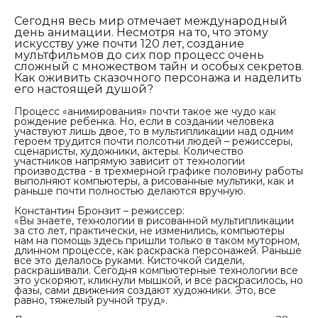
Сегодня весь мир отмечает международный
день анимации. Несмотря на то, что этому
искусству уже почти 120 лет, создание
мультфильмов до сих пор процесс очень
сложный с множеством тайн и особых секретов.
Как оживить сказочного персонажа и наделить
его настоящей душой?
Процесс «анимирования» почти такое же чудо как
рождение ребенка. Но, если в создании человека
участвуют лишь двое, то в мультипликации над одним
героем трудится почти полсотни людей – режиссеры,
сценаристы, художники, актеры. Количество
участников напрямую зависит от технологии
производства - в трехмерной графике половину работы
выполняют компьютеры, а рисованные мультики, как и
раньше почти полностью делаются вручную.
Константин Бронзит – режиссер:
«Вы знаете, технологии в рисованной мультипликации
за сто лет, практически, не изменились, компьютеры
нам на помощь здесь пришли только в таком муторном,
длинном процессе, как раскраска персонажей. Раньше
все это делалось руками. Кисточкой сидели,
раскрашивали. Сегодня компьютерные технологии все
это ускоряют, кликнули мышкой, и все раскрасилось, но
фазы, сами движения создают художники. Это, все
равно, тяжелый ручной труд».