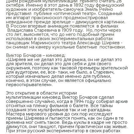
Днем рождения мультипликации принято считать 28
октября. Именно в этот день в 1892 году французский
художник и изобретатель-самоучка Эмиль Рейно
представил публике «оптический театр». Созданный
им аппарат праксиноскоп продемонстрировал
невиданное прежде зрелище – движущиеся картинки.
В России впервые анимация появляется в фильмах
Владислава Старевича в 1909 году. Но, почти через
сто лет, выясняется, что до него подобный прием
использовал в своих экспериментальных работах
танцовщик Мариинского театра Александр Ширяев -
он снимал на камеру кукольные балетные постановки.
Виктор Бочаров – киновед:
«Ширяев же не делал это для рынка, он не делал это
для зрителя, он делал это для себя и для своего
окружения, поэтому как таковой премьеры зрительской
для аудитории, ее, все- таки, не было, а Старевич,
который изначально делал именно для публики,
конечно, в этом случае, он является официально
первооткрывателем».
Это открытие в области истории
мультипликации киновед Виктор Бочаров сделал
совершенно случайно, когда в 1994 году собирал архив
отснятых на пленку фильмов о балете. Все тайны
создания этих мультфильмов так и не разгаданы.
Мастера мирового уровня до сих пор исследуют
приемы Ширяева и пытаются понять, как он один в те
времена мог снять такое. Ведь куклы в кадре не просто
движутся, они танцуют, причем практически как живые.
При этом русский экспериментатор в своих работах