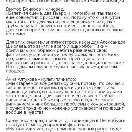
одновременно использует несколько техник анимации.
Виктор Бочаров – киновед
:
«Балетная сцена, два Пьеро и Коломбина, так там он
еще совместил с рисованным, потому что они внутри
мало того, что двигаются, они еще рисуют задник -
труба начинает дымить и прочее, прочее, вообще,
даже по современным понятиям это довольно сложная
история».
Для этих юных мультипликаторов, как и для Александра
Ширяева, это занятие всего лишь хобби. Таким
оригинальным образом ребята развивают свою
фантазию, усидчивость и целеустремленность. Ведь
создание анимированных историй - довольно
кропотливая работа. И до конца ее доводят не многие.
Но в данном случае результат не так важен, как сам
процесс.
Анна Алтухова – мультипликатор:
«Мы стараемся все делать руками, потому что сейчас и
так очень много компьютеров и дети так влипли во
всякие дивайсы, и поэтому хочется, чтобы они руками
что-то поделали. Для них это очень важно. Сейчас
очень много детей, которые плохо владеют своим
вниманием, у них большие проблемы с концентрацией,
и ручной труд их немножечко успокаивает и приводит
вообще в чувства.
Сразу после празднования дня анимации в Петербурге
стартует 12 международный фестиваль
«Мультивидение», где кроме конкурсных работ будет