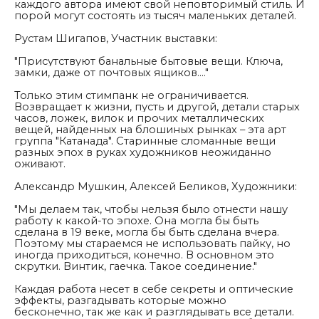
каждого автора имеют свой неповторимый стиль. И
порой могут состоять из тысяч маленьких деталей.
Рустам Шигапов, Участник выставки:
"П
рисутствуют банальные бытовые вещи. Ключа,
замки, даже от почтовых ящиков...."
Только этим стимпанк не ограничивается.
Возвращает к жизни, пусть и другой, детали старых
часов, ложек, вилок и прочих металлических
вещей, найденных на блошиных рынках – эта арт
группа "Катанада". Старинные сломанные вещи
разных эпох в руках художников неожиданно
оживают.
Александр Мушкин, Алексей Беликов, Художники:
"
Мы делаем так, чтобы нельзя было отнести нашу
работу к какой-то эпохе. Она могла бы быть
сделана в 19 веке, могла бы быть сделана вчера.
Поэтому мы стараемся не использовать пайку, но
иногда приходиться, конечно. В основном это
скрутки. Винтик, гаечка. Такое соединение."
Каждая работа несет в себе секреты и оптические
эффекты, разгадывать которые можно
бесконечно, так же как и разглядывать все детали.