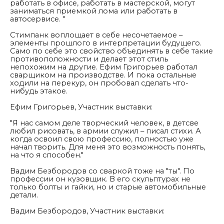
работать в офисе, работать в мастерской, могут
заниматься приемкой лома или работать в
автосервисе. "
Стимпанк воплощает в себе несочетаемое –
элементы прошлого в интерпретации будущего.
Само по себе это свойство объединять в себе такие
противоположности и делает этот стиль
непохожим на другие. Ефим Григорьев работал
сварщиком на производстве. И пока остальные
ходили на перекур, он пробовал сделать что-
нибудь этакое.
Ефим Григорьев, Участник выставки:
"
Я нас самом деле творческий человек, в детсве
любил рисовать, в армии служил – писал стихи. А
когда освоил свою профессию, полностью уже
начал творить. Для меня это возможность понять,
на что я способен."
Вадим Безбородов со сваркой тоже на "ты". По
профессии он кузовщик. В его скульптурах не
только болты и гайки, но и старые автомобильные
детали.
Вадим Безбородов, Участник выставки: