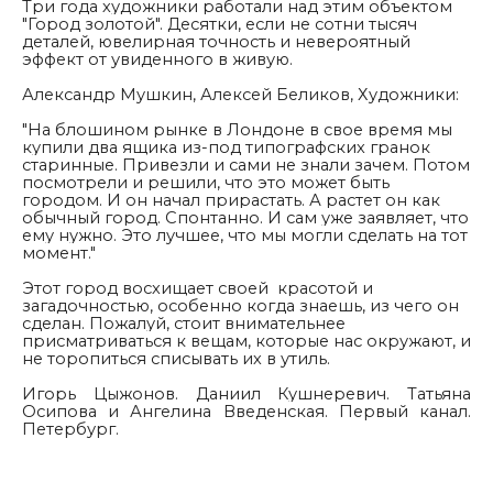
Три года художники работали над этим объектом
"Город золотой". Десятки, если не сотни тысяч
деталей, ювелирная точность и невероятный
эффект от увиденного в живую.
Александр Мушкин, Алексей Беликов, Художники:
"
На блошином рынке в Лондоне в свое время мы
купили два ящика из-под типографских гранок
старинные. Привезли и сами не знали зачем. Потом
посмотрели и решили, что это может быть
городом. И он начал прирастать. А растет он как
обычный город. Спонтанно. И сам уже заявляет, что
ему нужно. Это лучшее, что мы могли сделать на тот
момент."
Этот город восхищает своей красотой и
загадочностью, особенно когда знаешь, из чего он
сделан. Пожалуй, стоит внимательнее
присматриваться к вещам, которые нас окружают, и
не торопиться списывать их в утиль.
Игорь Цыжонов. Даниил Кушнеревич. Татьяна
Осипова и Ангелина Введенская. Первый канал.
Петербург.