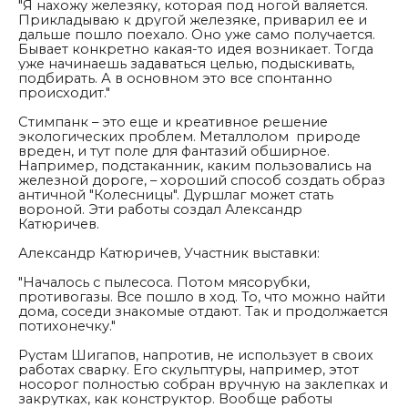
"
Я нахожу железяку, которая под ногой валяется.
Прикладываю к другой железяке, приварил ее и
дальше пошло поехало. Оно уже само получается.
Бывает конкретно какая-то идея возникает. Тогда
уже начинаешь задаваться целью, подыскивать,
подбирать. А в основном это все спонтанно
происходит."
Стимпанк – это еще и креативное решение
экологических проблем. Металлолом природе
вреден, и тут поле для фантазий обширное.
Например, подстаканник, каким пользовались на
железной дороге, – хороший способ создать образ
античной "Колесницы". Дуршлаг может стать
вороной. Эти работы создал Александр
Катюричев.
Александр Катюричев, Участник выставки:
"
Началось с пылесоса. Потом мясорубки,
противогазы. Все пошло в ход. То, что можно найти
дома, соседи знакомые отдают. Так и продолжается
потихонечку."
Рустам Шигапов, напротив, не использует в своих
работах сварку. Его скульптуры, например, этот
носорог полностью собран вручную на заклепках и
закрутках, как конструктор. Вообще работы