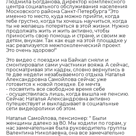
Людмила Богданова, директор комплексного
центра социального обслуживания населения
Московского района Санкт-Петербурга "
Это
именно то место, куда можно прийти, когда
тебе грустно, когда ты хочешь научиться, когда
ты не желаешь потеряться в этой жизни. Нужно
продолжать жить и жить активно, чтобы
приносить свою помощь и стране, и своим же
детям, внукам. Так как еще на этой площадке у
нас реализуется межпоколенческий проект.
Это очень здорово!"
Это видео с поездки на Байкал сняли и
смонтировали сами участники вояжа. А сейчас,
просматривая эти кадры, словно вернулись в
те две недели незабываемого отдыха. Наталья
Александровна Самойлова сейчас уже
готовится к новой поездке. Ее мечта
- посвятить все свободное время себе
- осуществилась лишь, когда вышла не пенсию.
Сейчас Наталья Александровна активно
путешествует и выкладывает в социальные
сети видеоролики об этом.
Наталья Самойлова, пенсионер: "
Были
женщины далеко за 80. Мы ходили по горам, у
нас замечательная была руководитель группы
Валентина Николаевна, она все замечательно