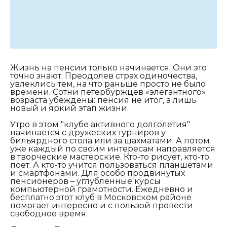
Жизнь на пенсии только начинается. Они это
точно знают. Преодолев страх одиночества,
увлеклись тем, на что раньше просто не было
времени. Сотни петербуржцев «элегантного»
возраста убеждены: пенсия не итог, а лишь
новый и яркий этап жизни.
Утро в этом "клубе активного долголетия"
начинается с дружеских турниров у
бильярдного стола или за шахматами. А потом
уже каждый по своим интересам направляется
в творческие мастерские. Кто-то рисует, кто-то
поет. А кто-то учится пользоваться планшетами
и смартфонами. Для особо продвинутых
пенсионеров – углубленные курсы
компьютерной грамотности. Ежедневно и
бесплатно этот клуб в Московском районе
помогает интересно и с пользой провести
свободное время.