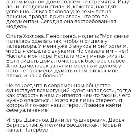
в этом модном доме совсем не стремятся. Ищут
ленинградский стиль. И, кажется, находят
успешно. Ольга Хохлова уже семь лет на
пенсии, правда, призналась, что это по
документам. Сегодня она востребованная
модель.
Ольга Хохлова, Пенсионер, модель: "
Моя семья
пыталась сделать так, чтобы я сидела у
телевизора. У меня уже 3 внуков и они хотели,
чтобы я сидела с внуками. Но сказала им – нет!
Настала моя пора. Настала моя личная жизнь.
Если сидеть дома, то человек быстрее стареет.
А когда человек занят интересным делом, у
него нет времени думать о том, ой как мне
плохо, и как я больна".
Не секрет, что в современном обществе
существует всемогущий культ молодости, тогда
как старость в нем считается чем-то таким, чего
нужно опасаться. Но это все лишь стереотип,
который ломают наши герои. Главное найти
себе увлечение!
Игорь Цыжонов. Даниил Кушнеревич. Дарья
Варновская. Ангелина Введенская. Первый
канал. Петербург.