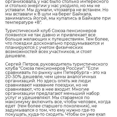
организовала, у нас было столько интересного
и столько энергии у нас уходило, но мы не
уставали. Мы думали, чтозавтра не встанем. Но
мы вставали к 8 шли на берег Байкала,
занимались йогой, мы купались в Байкале при
температуре +8".
Туристический клуб Союза пенсионеров
появился не так давно и привлекает все
больше желающих к путешествиям. Тем более,
что поездки досконально продумываются и
планируются с учетом физических
возможностей всех участников, и стоят
дешевле.
Сергей Петров, руководитель туристического
клуба "Союза пенсионеров России": "
Если
сравнивать по рынку цен Петербурга – это на
20-30% дешевле, чем цены аналогичных
организаций. Но здесь опять же люди
сравнивают название поездки, но не
сравнивают, что в нее входит. Многие
организации предлагают меньший набор
услуг и удешевляют. Мы стараемся по
максимуму включить все, чтобы человек, когда
едет (тем более старшего поколения), не
задумывался о том, что ему нужно где-то
покушать, куда-то сходить. Чтобы он уже ехал