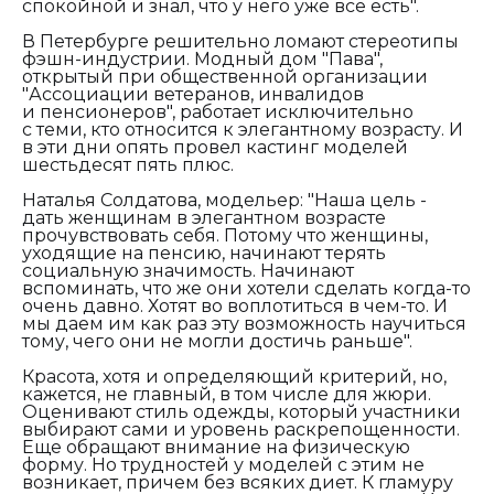
спокойной и знал, что у него уже все есть".
В Петербурге решительно ломают стереотипы
фэшн-индустрии. Модный дом "Пава",
открытый при общественной организации
"Ассоциации ветеранов, инвалидов
и пенсионеров", работает исключительно
с теми, кто относится к элегантному возрасту. И
в эти дни опять провел кастинг моделей
шестьдесят пять плюс.
Наталья Солдатова, модельер: "
Наша цель -
дать женщинам в элегантном возрасте
прочувствовать себя. Потому что женщины,
уходящие на пенсию, начинают терять
социальную значимость. Начинают
вспоминать, что же они хотели сделать когда-то
очень давно. Хотят во воплотиться в чем-то. И
мы даем им как раз эту возможность научиться
тому, чего они не могли достичь раньше".
Красота, хотя и определяющий критерий, но,
кажется, не главный, в том числе для жюри.
Оценивают стиль одежды, который участники
выбирают сами и уровень раскрепощенности.
Еще обращают внимание на физическую
форму. Но трудностей у моделей с этим не
возникает, причем без всяких диет. К гламуру