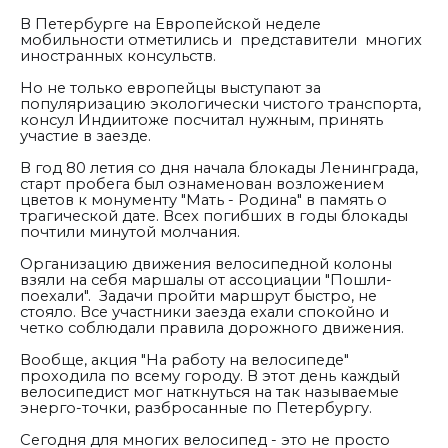
В Петербурге на Европейской неделе
мобильности отметились и представители многих
иностранных консульств.
Но не только европейцы выступают за
популяризацию экологически чистого транспорта,
консул Индиитоже посчитал нужным, принять
участие в заезде.
В год 80 летия со дня начала блокады Ленинграда,
старт пробега был ознаменован возложением
цветов к монументу "Мать - Родина" в память о
трагической дате. Всех погибших в годы блокады
почтили минутой молчания.
Организацию движения велосипедной колоны
взяли на себя маршалы от ассоциации "Пошли-
поехали". Задачи пройти маршрут быстро, не
стояло. Все участники заезда ехали спокойно и
четко соблюдали правила дорожного движения.
Вообще, акция "На работу на велосипеде"
проходила по всему городу. В этот день каждый
велосипедист мог наткнуться на так называемые
энерго-точки, разбросанные по Петербургу.
Сегодня для многих велосипед - это не просто