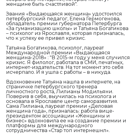
женщине быть счастливой".
Звания «Выдающаяся женщина» удостоился
петербургский педагог, Елена Гермогенова,
обладатель премии губернатора Петербурга
«За гуманизацию школы» и Татьяна Богатикова
– психолог из Ярославля, которая призналась,
что к успеху ее привел кризис.
Татьяна Богатикова, психолог, лауреат
Международной премии «Выдающаяся
женщина-2018» : "В 2015-м году у меня случился
кризис. Я филолог, работала в СМИ, печатных,
интернет-издательств. На тот момент это себя
исчерпало. И я ушла с работы – в никуда.
Вдохновение Татьяна нашла в интернете, на
страничке петербургского тренера
личностного роста, Лилианы Модильяни.
Поверив в себя, выучилась на психолога и
основала в Ярославле центр саморазвития.
Сама Лилиана, лауреат премии «Деловая
женщина года», призналась: работа вице-
президентом ассоциации «Женщины и
бизнес» вдохновила ее на создание премии и
платформы для международного
сотрудничества «Стар топ интернешнл».