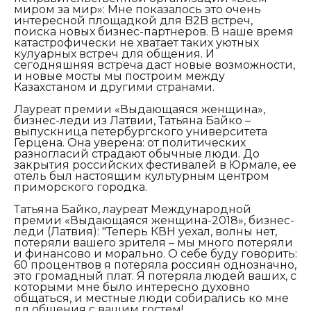
миром за мир»: Мне показалось это очень
интересной площадкой для B2B встреч,
поиска новых бизнес-партнеров. В наше время
катастрофически не хватает таких уютных
кулуарных встреч для общения. И
сегодняшняя встреча даст новые возможности,
и новые мосты мы построим между
Казахстаном и другими странами.
Лауреат премии «Выдающаяся женщина»
,
бизнес-леди из Латвии,
Татьяна Байко –
выпускница петербургского университета
Герцена. Она уверена: от политических
разногласий страдают обычные люди. До
закрытия российских фестивалей в Юрмале, ее
отель был настоящим культурным центром
приморского городка.
Татьяна Байко, лауреат Международной
премии «Выдающаяся женщина-2018», бизнес-
леди (Латвия): "Теперь КВН уехал, волны нет,
потеряли вашего зрителя – мы много потеряли
и финансово и морально. О себе буду говорить:
60 процентвов я потеряла россиян однозначно,
это громадный плат. Я потеряла людей ваших, с
которыми мне было интересно духовно
общаться, и местные люди собирались ко мне
дл общения с вашим гостем!