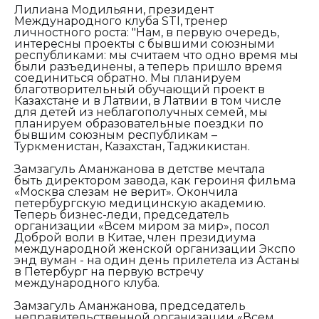
Лилиана Модильяни, президент
Международного клуба STI, тренер
личностного роста: "Нам, в первую очередь,
интересны проекты с бывшими союзными
республиками: мы считаем что одно время мы
были разъединены, а теперь пришло время
соединиться обратно. Мы планируем
благотворительный обучающий проект в
Казахстане и в Латвии, в Латвии в том числе
для детей из неблагополучных семей, мы
планируем образовательные поездки по
бывшим союзным республикам –
Туркменистан, Казахстан, Таджикистан.
Замзагуль Аманжанова в детстве мечтала
быть директором завода, как героиня фильма
«Москва слезам не верит». Окончила
петербургскую медицинскую академию.
Теперь бизнес-леди, председатель
организации «Всем миром за мир», посол
Доброй воли в Китае, член президиума
международной женской организации Экспо
энд вуман - на один день прилетела из Астаны
в Петербург на первую встречу
международного клуба.
Замзагуль Аманжанова, председатель
неправительственной организации «Всем