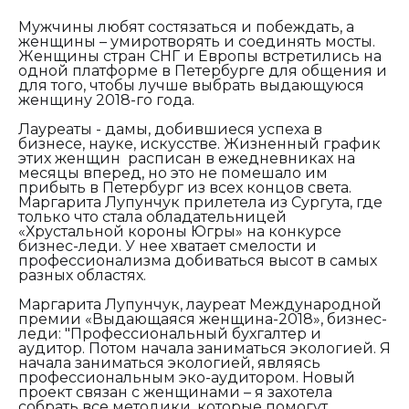
Мужчины любят состязаться и побеждать, а
женщины – умиротворять и соединять мосты.
Женщины стран СНГ и Европы встретились на
одной платформе в Петербурге для общения и
для того, чтобы лучше выбрать выдающуюся
женщину 2018-го года.
Лауреаты - дамы, добившиеся успеха в
бизнесе, науке, искусстве. Жизненный график
этих женщин расписан в ежедневниках на
месяцы вперед, но это не помешало им
прибыть в Петербург из всех концов света.
Маргарита Лупунчук прилетела из Сургута, где
только что стала обладательницей
«Хрустальной короны Югры» на конкурсе
бизнес-леди. У нее хватает смелости и
профессионализма добиваться высот в самых
разных областях.
Маргарита Лупунчук, лауреат Международной
премии «Выдающаяся женщина-2018», бизнес-
леди: "Профессиональный бухгалтер и
аудитор. Потом начала заниматься экологией. Я
начала заниматься экологией, являясь
профессиональным эко-аудитором. Новый
проект связан с женщинами – я захотела
собрать все методики, которые помогут