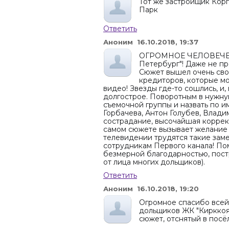
Тот же застройщик Кор
Парк
Ответить
Аноним 16.10.2018, 19:37
ОГРОМНОЕ ЧЕЛОВЕЧЕСК
Петербург"! Даже не пр
Сюжет вышел очень сво
кредиторов, которые мо
видео! Звезды где-то сошлись, и
долгострое. Поворотным в нужну
съемочной группы и назвать по и
Горбачева, Антон Голубев, Влад
сострадание, высочайшая коррек
самом сюжете вызывает желание 
телевидении трудятся такие зам
сотрудникам Первого канала! Пом
безмерной благодарностью, пост
от лица многих дольщиков).
Ответить
Аноним 16.10.2018, 19:20
Огромное спасибо всей 
дольщиков ЖК "Кирккоя
сюжет, отснятый в посё