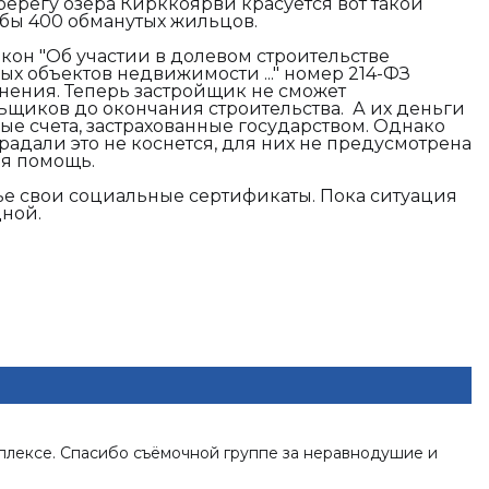
а берегу озера Кирккоярви красуется вот такой
бы 400 обманутых жильцов.
кон "Об участии в долевом строительстве
х объектов недвижимости ..." номер 214-ФЗ
ения. Теперь застройщик не сможет
щиков до окончания строительства. А их деньги
ые счета, застрахованные государством. Однако
радали это не коснется, для них не предусмотрена
ридическая помощь.
ье свои социальные сертификаты. Пока ситуация
ьщикам безвыходной.
мплексе. Спасибо съёмочной группе за неравнодушие и