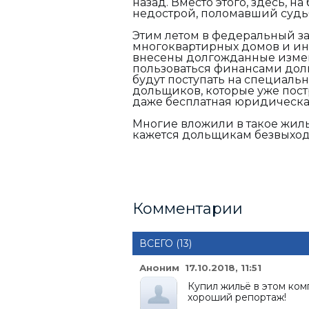
назад. Вместо этого, здесь, н
недострой, поломавший судь
Этим летом в федеральный за
многоквартирных домов и ины
внесены долгожданные измен
пользоваться финансами доль
будут поступать на специальн
дольщиков, которые уже пост
даже бесплатная ю
Многие вложили в такое жил
кажется дол
Комментарии
ВСЕГО (13)
Аноним 17.10.2018, 11:51
Купил жильё в этом ко
хороший репортаж!