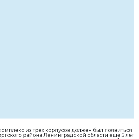
омплекс из трех корпусов должен был появиться
оргского района Ленинградской области еще 5 лет