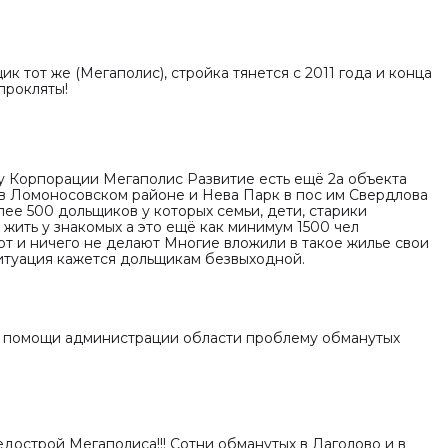
к тот же (Мегаполис), стройка тянется с 2011 года и конца
прокляты!
у Корпорации Мегаполис Развитие есть ещё 2а объекта
кв Ломоносовском районе и Нева Парк в пос им Свердлова
ее 500 дольщиков у которых семьи, дети, старики
жить у знакомых а это ещё как минимум 1500 чел
т и ничего не делают Многие вложили в такое жилье свои
итуация кажется дольщикам безвыходной.
з помощи администрации области проблему обманутых
дострой Мегаполиса!!! Сотни обманутых в Лаголово и в