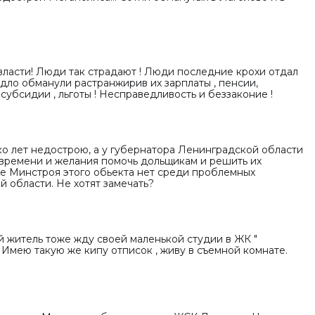
власти! Люди так страдают ! Люди последние крохи отдал
подло обманули растранжирив их зарплаты , пенсии,
субсидии , льготы ! Несправедливость и беззаконие !
ко лет недострою, а у губернатора Ленинградской области
времени и желания помочь дольщикам и решить их
те Минстроя этого обьекта нет среди проблемных
 области. Не хотят замечать?
 житель тоже жду своей маленькой студии в ЖК "
. Имею такую же кипу отписок , живу в съемной комнате.