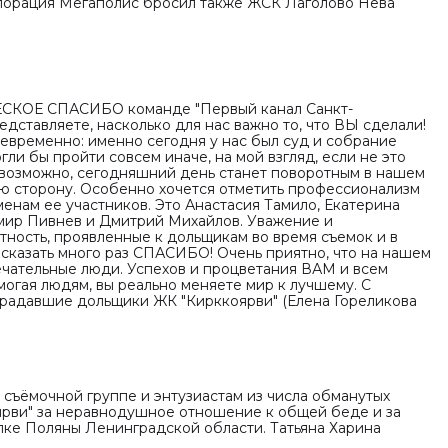
порация Мегаполис бросил также ЖСК Лаголово Нева
ОЕ СПАСИБО команде "Первый канал Санкт-
едставляете, насколько для нас важно то, что ВЫ сделали!
евременно: именно сегодня у нас был суд и собрание
гли бы пройти совсем иначе, на мой взгляд, если не это
, возможно, сегодняшний день станет поворотным в нашем
ю сторону. Особенно хочется отметить профессионализм
менам ее участников. Это Анастасия Тамило, Екатерина
имир Пивнев и Дмитрий Михайлов. Уважение и
тность, проявленные к дольщикам во время съемок и в
сказать много раз СПАСИБО! Очень приятно, что на нашем
ечательные люди. Успехов и процветания ВАМ и всем
огая людям, вы реально меняете мир к лучшему. С
радавшие дольщики ЖК "Кирккоярви" (Елена Гореликова
съёмочной группе и энтузиастам из числа обманутых
рви" за неравнодушное отношение к общей беде и за
лке Поляны Ленинградской области. Татьяна Харина