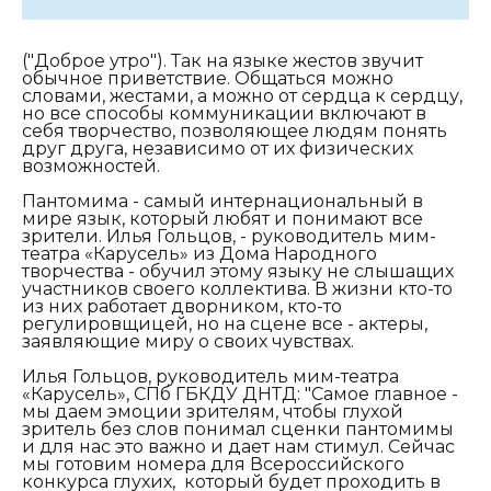
("Доброе утро"). Так на языке жестов звучит
обычное приветствие. Общаться можно
словами, жестами, а можно от сердца к сердцу,
но все способы коммуникации включают в
себя творчество, позволяющее людям понять
друг друга, независимо от их физических
возможностей.
Пантомима - самый интернациональный в
мире язык, который любят и понимают все
зрители. Илья Гольцов, - руководитель мим-
театра «Карусель» из Дома Народного
творчества - обучил этому языку не слышащих
участников своего коллектива. В жизни кто-то
из них работает дворником, кто-то
регулировщицей, но на сцене все - актеры,
заявляющие миру о своих чувствах.
Илья Гольцов, руководитель мим-театра
«Карусель», СПб ГБКДУ ДНТД: "
Самое главное -
мы даем эмоции зрителям, чтобы глухой
зритель без слов понимал сценки пантомимы
и для нас это важно и дает нам стимул.
Сейчас
мы готовим номера для Всероссийского
конкурса глухих,
ко
торый будет проходить в