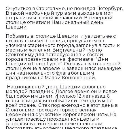
Очутиться в Стокгольме, не покидая Петербург.
В такой необычный тур в эти выходные мог
отправиться любой желающий. В северной
столице отметили Национальный день
Швеции.
Побывать в столице Швеции и увидеть ее с
высоты птичьего полета, прогуляться по
улочкам старинного города,
заглянув в гости к
местным жителям. Виртуальный тур по
Стокгольму для петербуржцев и гостей
города презентовали на фестивале "Дни
Швеции в Петербурге". Он начался в северной
столице еще в апреле и завершился накануне
дня национального флага большим
праздником на Малой Конюшенной.
Национальный день Швеции довольно
молодой праздник. Долгое время он и вовсе
был рабочим днем. И только 12 лет назад 6
июня официально объявили выходным по
всей стране. С тех пор ежегодно в этот день в
Стокгольме проходит торжественная
церемония с участием
королевской четы
. На
улицах повсюду проходят концерты и
театральные интерактивные спектакли.
Воссоздать атмосферу шведского праздника