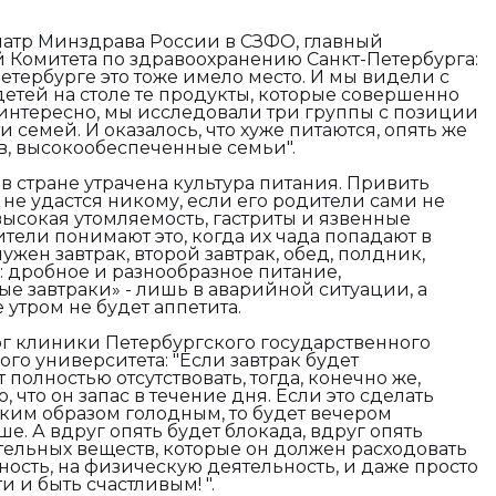
иатр Минздрава России в СЗФО, главный
 Комитета по здравоохранению Санкт-Петербурга:
Петербурге это тоже имело место. И мы видели с
детей на столе те продукты, которые совершенно
 интересно, мы исследовали три группы с позиции
семей. И оказалось, что хуже питаются, опять же
в, высокообеспеченные семьи".
 в стране утрачена культура питания. Привить
не удастся никому, если его родители сами не
высокая утомляемость, гастриты и язвенные
тели понимают это, когда их чада попадают в
ужен завтрак, второй завтрак, обед, полдник,
: дробное и разнообразное питание,
ые завтраки» - лишь в аварийной ситуации, а
е утром не будет аппетита.
ог клиники Петербургского государственного
го университета: "
Если завтрак будет
полностью отсутствовать, тогда, конечно же,
, что он запас в течение дня. Если это сделать
таким образом голодным, то будет вечером
ше. А вдруг опять будет блокада, вдруг опять
ательных веществ, которые он должен расходовать
ность, на физическую деятельность, и даже просто
ати и быть счастливым!
".