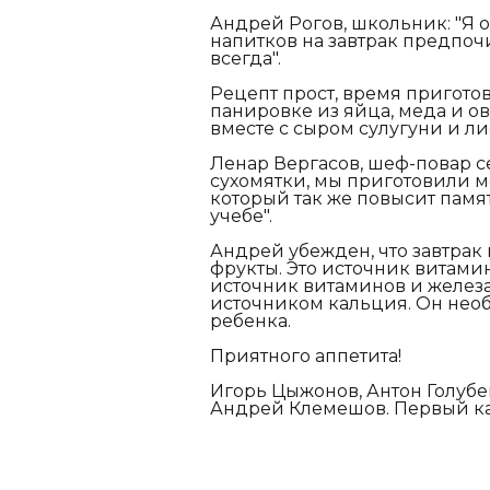
Андрей Рогов, школьник:
"Я о
напитков на завтрак предпочи
всегда".
Рецепт прост, время пригото
панировке из яйца, меда и ов
вместе с сыром сулугуни и ли
Ленар Вергасов, шеф-повар се
сухомятки, мы приготовили м
который так же повысит памят
учебе".
Андрей убежден, что завтрак
фрукты. Это источник витамин
источник витаминов и железа
источником кальция. Он необ
ребенка.
Приятного аппетита!
Игорь Цыжонов, Антон Голубе
Андрей Клемешов. Первый ка