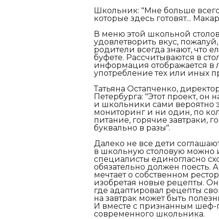
Школьник: "
Мне больше всего
которые здесь готовят... Мак
В меню этой школьной столо
удовлетворить вкус, пожалуй,
родители всегда знают, что ел
буфете. Рассчитываются в ст
информация отображается в л
употребление тех или иных п
Татьяна Остапченко, директо
Петербурга:
"Этот проект, он 
и школьники сами вероятно 
мониторинг и ни один, по кол
питание, горячие завтраки, г
буквально в разы".
Далеко не все дети соглашаютс
в школьную столовую можно и
специалисты единогласно схо
обязательно должен поесть. А
мечтает о собственном рестор
изобретая новые рецепты. Он
где адаптировал рецепты сво
на завтрак может быть полез
И вместе с признанным шеф-
современного школьника.