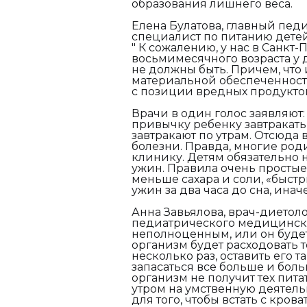
образования лишнего веса.
Елена Булатова, главный пед
специалист по питанию детей
"
К сожалению, у нас в Санкт-
восьмимесячного возраста у 
не должны быть. Причем, что
материальной обеспеченности 
с позиции вредных продукто
Врачи в один голос заявляют:
привычку ребенку завтракать 
завтракают по утрам. Отсюда 
болезни. Правда, многие роди
клинику. Детям обязательно н
ужин. Правила очень простые
меньше сахара и соли, «быстр
ужин за два часа до сна, инач
Анна Завьялова, врач-диетол
педиатрического медицинско
неполноценным, или он будет 
организм будет расходовать то
несколько раз, оставить его 
запасаться все больше и боль
организм не получит тех пит
утром на умственную деятель
для того, чтобы встать с кров