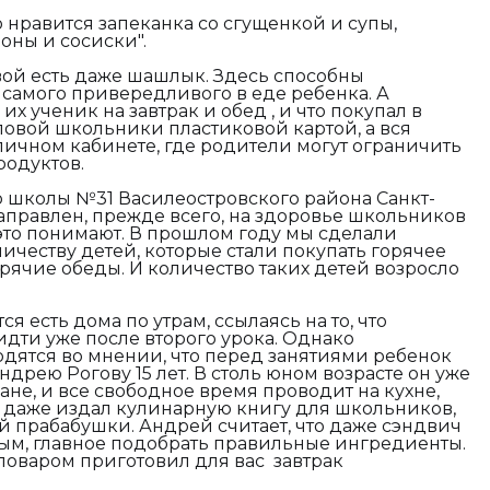
 нравится запеканка со сгущенкой и супы,
ароны и сосиски
".
вой есть даже шашлык. Здесь способны
 самого привередливого в еде ребенка. А
 их ученик на завтрак и обед , и что покупал в
оловой школьники пластиковой картой, а вся
ичном кабинете, где родители могут ограничить
родуктов.
р школы №31 Василеостровского района Санкт-
направлен, прежде всего, на здоровье школьников
это понимают. В прошлом году мы сделали
ичеству детей, которые стали покупать горячее
орячие обеды. И количество таких детей возросло
я есть дома по утрам, ссылаясь на то, что
дти уже после второго урока. Однако
дятся во мнении, что перед занятиями ребенок
ндрею Рогову 15 лет. В столь юном возрасте он уже
ане, и все свободное время проводит на кухне,
 даже издал кулинарную книгу для школьников,
й прабабушки. Андрей считает, что даже сэндвич
ным, главное подобрать правильные ингредиенты.
поваром приготовил для вас завтрак