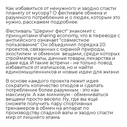
Как избавиться от ненужного и заодно спасти
планету от мусора? О фестивале обмена и
разумного потребления и о людях, которым это
нужно, расскажем подробнее.
Фестиваль "Шеринг фест" знакомит с
принципами
sharing economy, что в переводе с
английского означает "совместное
пользование". Он объединил порядка 20
проектов, связанных с охраной природы,
экостилем и обменом вещами, среди которых
стройматериалы, дачные товары, лекарства и
даже еда. И такие встречи - не только повод
избавиться от излишков, но и найти
единомышленников и новые идеи для жизни.
В основе каждого проекта лежит идея
сократить количество отходов и сделать
потребление более разумным - это как
максимум. А как минимум - обмениваться
вещами просто весело.
Ну, где вы ещё
сможете получить пару спортивных
тренажеров в обмен на аппарат по
производству сладкой ваты и заодно спасти
мир от лишнего хлама.