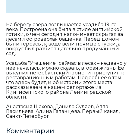
На берегу озера возвышается усадьба 19-го
века. Построена она была в стиле английской
готики, о чём сегодня напоминает скрытая за
лесами островерхая башенка. Перед домом
были террасы, к воде вели прямые спуски, а
вокруг был разбит тщательно продуманный
сад.
Усадьба "Утешение" сейчас в лесах – недавно у
нее началась, можно сказать, вторая жизнь. Ее
выкупил петербургский юрист и приступил к
реставрационным работам. Подробнее о том,
что здесь будет, и об истории этого места
рассказываем в нашем репортаже из
Кингисеппского района Ленинградской
области.
Анастасия Шахова, Данила Суляев, Алла
Васильева, Алина Галанцева. Первый канал,
Санкт-Петербург
Комментарии