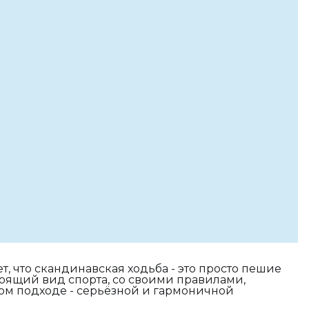
ет, что скандинавская ходьба - это просто пешие
тоящий вид спорта, со своими правилами,
ом подходе - серьёзной и гармоничной