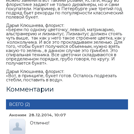
можно заменить вот такими розами. Кстати, моду во
флористике задают не только дизайнеры, но и сами
покупатели. Например, в Петербурге уже третий год
подряд бьет рекорды по популярности классический
полевой букет.
Дарья Клюшнева, флорист:
«Берем по одному цветочку: левкой, матрикарию,
альстрамерию и лизиантус. Лизиантус должен стоять
чуть выше, так как у него такое строение цветка, как у
колокольчика. И все это прокладываем зеленью. Для
того, чтобы букет получился объемным, нужно взять
какую-то зелень , в данном случае это гринбел. Это
спиральная техника. Все цветочки складываются в
определенном порядке, грубо говоря, по кругу. И
получается букет».
Дарья Клюшнева, флорист:
«Вот, в принципе, букет готов. Осталось подрезать
стебли, поставить в воду».
Комментарии
ВСЕГО (2)
Аноним 28.12.2014, 10:07
Отлично!