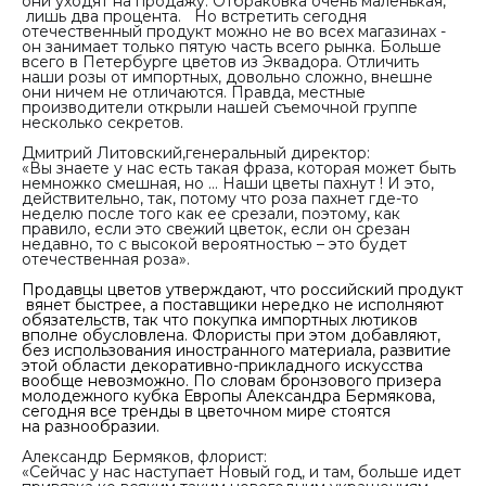
они уходят на продажу. Отбраковка очень маленькая,
лишь два процента. Но встретить сегодня
отечественный продукт можно не во всех магазинах -
он занимает только пятую часть всего рынка. Больше
всего в Петербурге цветов из Эквадора. Отличить
наши розы от импортных, довольно сложно, внешне
они ничем не отличаются. Правда, местные
производители открыли нашей съемочной группе
несколько секретов.
Дмитрий Литовский,генеральный директор:
«Вы знаете у нас есть такая фраза, которая может быть
немножко смешная, но … Наши цветы пахнут ! И это,
действительно, так, потому что роза пахнет где-то
неделю после того как ее срезали, поэтому, как
правило, если это свежий цветок, если он срезан
недавно, то с высокой вероятностью – это будет
отечественная роза».
Продавцы цветов утверждают, что российский продукт
вянет быстрее, а поставщики нередко не исполняют
обязательств, так что покупка импортных лютиков
вполне обусловлена. Флористы при этом добавляют,
без использования иностранного материала, развитие
этой области декоративно-прикладного искусства
вообще невозможно. По словам бронзового призера
молодежного кубка Европы Александра Бермякова,
сегодня все тренды в цветочном мире стоятся
на разнообразии.
Александр Бермяков, флорист:
«Сейчас у нас наступает Новый год, и там, больше идет