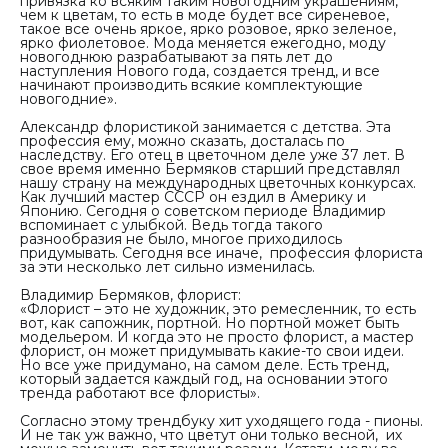
привязка ко всяким таким новогодним украшениям,
чем к цветам, то есть в моде будет все сиреневое,
такое все очень яркое, ярко розовое, ярко зеленое,
ярко фиолетовое. Мода меняется ежегодно, моду
новогоднюю разрабатывают за пять лет до
наступления Нового года, создается тренд, и все
начинают производить всякие комплектующие
новогодние».
Александр флористикой занимается с детства. Эта
профессия ему, можно сказать, досталась по
наследству. Его отец в цветочном деле уже 37 лет. В
свое время именно Бермяков старший представлял
нашу страну на международных цветочных конкурсах.
Как лучший мастер СССР он ездил в Америку и
Японию. Сегодня о советском периоде Владимир
вспоминает с улыбкой. Ведь тогда такого
разнообразия не было, многое приходилось
придумывать. Сегодня все иначе,
профессия флориста
за эти несколько лет сильно изменилась.
Владимир Бермяков, флорист:
«Флорист – это не художник, это ремесленник, то есть
вот, как сапожник, портной. Но портной может быть
модельером. И когда это не просто флорист, а мастер
флорист, он может придумывать какие-то свои идеи.
Но все уже придумано, на самом деле. Есть тренд,
который задается каждый год, на основании этого
тренда работают все флористы».
Согласно этому трендбуку хит уходящего года - пионы.
И не так уж важно, что цветут они только весной, их