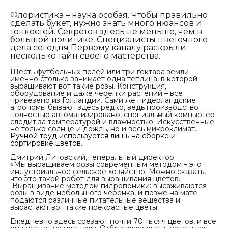
Флористика – наука особая. Чтобы правильно
сделать букет, нужно знать много нюансов и
тонкостей. Секретов здесь не меньше, чем в
большой политике. Специалисты цветочного
дела сегодня Первому каналу раскрыли
несколько тайн своего мастерства.
Шесть футбольных полей или три гектара земли –
именно столько занимает одна теплица, в которой
выращивают вот такие розы. Конструкция,
оборудование и даже черенки растений – все
привезено из Голландии. Сами же нидерландские
агрономы бывают здесь редко, ведь производство
полностью автоматизировано, специальный компьютер
следит за температурой и влажностью. Искусственные
не только солнце и дождь, но и весь микроклимат.
Ручной труд используется лишь на сборке и
сортировке цветов.
Дмитрий Литовский, генеральный директор:
«Мы выращиваем розы современным методом – это
индустриальное сельское хозяйство. Можно сказать,
что это такой робот для выращивания цветов.
Выращивание методом гидропоники: высаживаются
розы в виде небольшого черенка, и позже на мате
подаются различные питательные вещества и
вырастают вот такие прекрасные цветы.
Ежедневно здесь срезают почти 70 тысяч цветов, и все