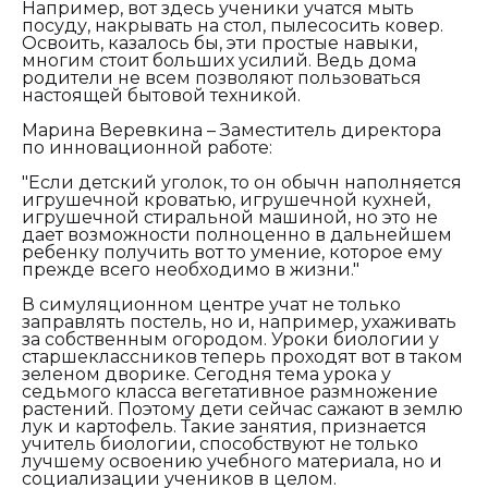
Например, вот здесь ученики учатся мыть
посуду, накрывать на стол, пылесосить ковер.
Освоить, казалось бы, эти простые навыки,
многим стоит больших усилий. Ведь дома
родители не всем позволяют пользоваться
настоящей бытовой техникой.
Марина Веревкина – Заместитель директора
по инновационной работе:
"Если детский уголок, то он обычн наполняется
игрушечной кроватью, игрушечной кухней,
игрушечной стиральной машиной, но это не
дает возможности полноценно в дальнейшем
ребенку получить вот то умение, которое ему
прежде всего необходимо в жизни."
В симуляционном центре учат не только
заправлять постель, но и, например, ухаживать
за собственным огородом. Уроки биологии у
старшеклассников теперь проходят вот в таком
зеленом дворике. Сегодня тема урока у
седьмого класса вегетативное размножение
растений. Поэтому дети сейчас сажают в землю
лук и картофель. Такие занятия, признается
учитель биологии, способствуют не только
лучшему освоению учебного материала, но и
социализации учеников в целом.