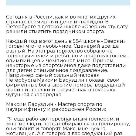
Сегодня в России, как и во многих других
странах, всемирный день инвалидов. В
Петербурге в детской школе «Озерки» эту дату
решили отметить праздником спорта.
Каждый год в этот день в 584 школе «Озерки»
готовят что-то необычное. Сценарий всегда
разный. На этот раз торжество собрало не
только учителей и ребят, но и почетных гостей -
олимпийцев и чемпионов мира. Причем,
некоторые из спортсменов даже подготовили
для детей специальное поздравление.
Например, самый сильный человек
Петербурга Максим Баруздин показал свои
фирменные богатырские номера: воздушный
шарик из грелки и скрученная в трубочку
чугунная сковородка.
Максим Баруздин - Мастер спорта по
пауэрлифтингу и рекордсмен России:
"Я еще работаю персональным тренером, и
многие люди, когда собираются на тренировку,
они звонят и говорят: Макс, мне нужна
мотивация. А я говорю: я вас следующий раз