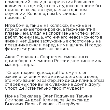
помещений, так и для принятия большего
количества детей, то есть с удовольствием бы
приняли всех, кто нуждается в данном
обучении. Конечно, нам бы филиал не
помешал."
Игра бочче, танцы на колясках, лыжные и
горнолыжные тренировки, а также занятия
плаванием. Глядя на спортивные успехи этих
ребят, понимаешь, что ничего невозможного в
жизни нет. Даже заслуженные спортсмены на
празднике сняли перед ними шляпу. И гордо
фотографировались на память.
Акоп Степанян – Спортсмен смешанных
единоборств, чемпион России, чемпион мира,
мастер спорта:
"Спорт творит чудеса, да! Потому что он
закаляет очень много качеств: это сила воли,
это мотивация, характер, это дисциплина, отказ
от вредных привычек, уважение друг к другу.
Спорт действительно творит чудеса!"
Ирина Товкалева. Олег Подъячев. Татьяна
Осипова. Андрей Клемешов. Александр
Высоких. Первый канал - Петербург.