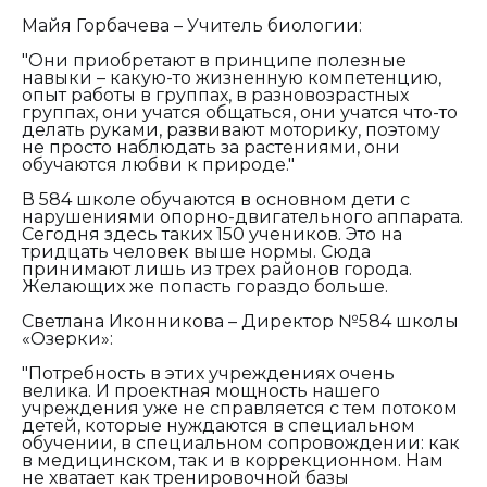
Майя Горбачева – Учитель биологии:
"Они приобретают в принципе полезные
навыки – какую-то жизненную компетенцию,
опыт работы в группах, в разновозрастных
группах, они учатся общаться, они учатся что-то
делать руками, развивают моторику, поэтому
не просто наблюдать за растениями, они
обучаются любви к природе."
В 584 школе обучаются в основном дети с
нарушениями опорно-двигательного аппарата.
Сегодня здесь таких 150 учеников. Это на
тридцать человек выше нормы. Сюда
принимают лишь из трех районов города.
Желающих же попасть гораздо больше.
Светлана Иконникова – Директор №584 школы
«Озерки»:
"Потребность в этих учреждениях очень
велика. И проектная мощность нашего
учреждения уже не справляется с тем потоком
детей, которые нуждаются в специальном
обучении, в специальном сопровождении: как
в медицинском, так и в коррекционном. Нам
не хватает как тренировочной базы