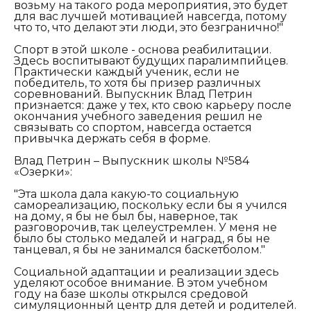
возьму на такого рода мероприятия, это будет
для вас лучшей мотивацией навсегда, потому
что то, что делают эти люди, это безгранично!"
Спорт в этой школе - основа реабилитации.
Здесь воспитывают будущих паралимпийцев.
Практически каждый ученик, если не
победитель, то хотя бы призер различных
соревнований. Выпускник Влад Петрин
признается: даже у тех, кто свою карьеру после
окончания учебного заведения решил не
связывать со спортом, навсегда остается
привычка держать себя в форме.
Влад Петрин – Выпускник школы №584
«Озерки»:
"Эта школа дала какую-то социальную
самореализацию, поскольку если бы я учился
на дому, я бы не был бы, наверное, так
разговорочив, так целеустремлен. У меня не
было бы столько медалей и наград, я бы не
танцевал, я бы не занимался баскетболом."
Социальной адаптации и реализации здесь
уделяют особое внимание. В этом учебном
году на базе школы открылся средовой
симуляционный центр для детей и родителей.