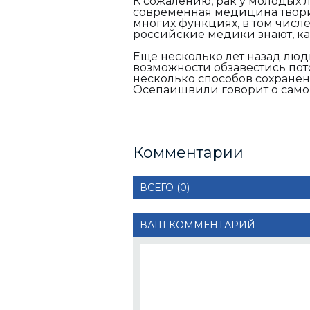
К сожалению, рак у молодых 
современная медицина творит
многих функциях, в том числ
российские медики знают, ка
Еще несколько лет назад люди
возможности обзавестись пото
несколько способов сохранен
Осепаишвили говорит о само
Комментарии
ВСЕГО (0)
ВАШ КОММЕНТАРИЙ