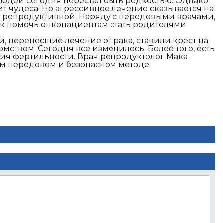
людей сегодня перестал быть редкостью. Однако
 чудеса. Но агрессивное лечение сказывается на
е репродуктивной. Наряду с передовыми врачами,
к помочь онкопациентам стать родителями.
, перенесшие лечение от рака, ставили крест на
мством. Сегодня все изменилось. Более того, есть
ия фертильности. Врач репродуктолог Мака
м передовом и безопасном методе.