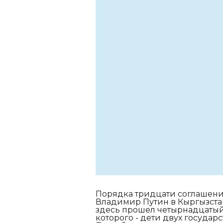
Порядка тридцати соглашений
Владимир Путин в Кыргызста
здесь прошел четырнадцатый
которого - дети двух государ