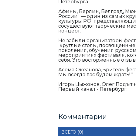
Петербурга.
Афины, Берлин, Белград, Мюн
России" — один из самых кр
культуры РФ, представляющих
сосуществуют творческие мас
концерт.
Не забыли организаторы фест
круглые столы, посвященные
поколения, обучения русском
мероприятиях фестиваля, кот
себя. Это восторженные отзыв
Асема Океанова, Зритель фест
Мы всегда вас будем ждать! "
Игорь Цыжонов, Олег Подъяче
Первый канал - Петербург.
Комментарии
ВСЕГО (0)