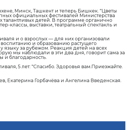
хене, Минск, Ташкент и теперь Бишкек. "Цветы
упных официальных фестивалей Министерства
 талантливых детей. В программе органично
тер-классы, выставки, театральный спектакль и
иваля и о взрослых — для них организовали
 воспитанию и образованию растущего
у языку за рубежом. Реакция детей на всех
орую мы наблюдали в эти два дня, говорит сама за
ы и благодарность.
иваля, 5 лет:
"
Спасибо. Здоровья вам.Приезжайте.
в, Екатерина Горбачёва и Ангелина Введенская.