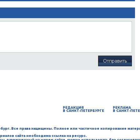
Отправить
РЕДАКЦИЯ
РЕКЛАМА
В САНКТ-ПЕТЕРБУРГЕ
В САНКТ-ПЕТ
ербург. Все права защищены. Полное или частичное копирование матер
риалов сайта необходима ссылка на ресурс.
рсы, размещенный на нашем сайте, можно использовать без согласован