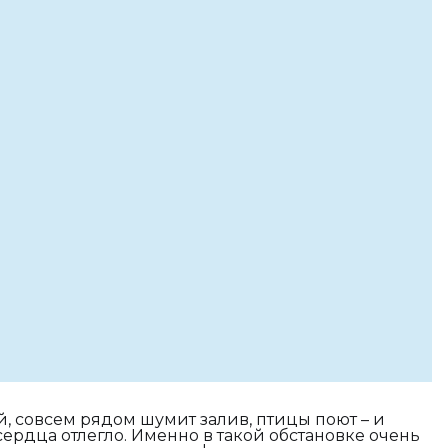
й, совсем рядом шумит залив, птицы поют – и
 сердца отлегло. Именно в такой обстановке очень