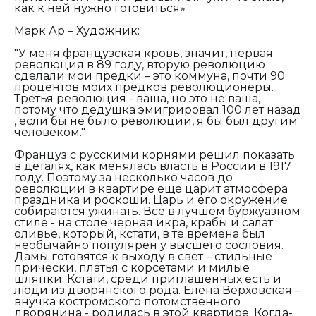
как к ней нужно готовиться»
Марк Ар – Художник:
"У меня французская кровь, значит, первая
революция в 89 году, вторую революцию
сделали мои предки – это коммуна, почти 90
процентов моих предков революционеры.
Третья революция - ваша, но это не ваша,
потому что дедушка эмигрировал 100 лет назад
, если бы не было революции, я бы был другим
человеком."
Француз с русскими корнями решил показать
в деталях, как менялась власть в России в 1917
году. Поэтому за несколько часов до
революции в квартире еще царит атмосфера
праздника и роскоши. Царь и его окружение
собираются ужинать. Все в лучшем буржуазном
стиле - на столе черная икра, крабы и салат
оливье, который, кстати, в те времена был
необычайно популярен у высшего сословия.
Дамы готовятся к выходу в свет – стильные
прически, платья с корсетами и милые
шляпки. Кстати, среди приглашенных есть и
люди из дворянского рода. Елена Верховская –
внучка костромского потомственного
дворянина - родилась в этой квартире. Когда-