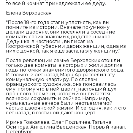
то все 8 комнат принадлежали ее деду.
Елена Верховская:
"После 18-го года стали уплотнять, как вы
помните из истории. Вначале по-умному
делали дворяне, они поселяли в соседние
комнаты своих знакомых, родственников.
Дедушка, в частности , выписал из
Костромской губернии двоих женщин, одна из
них с дочкой, так я еще застала эту женщину."
После революции семье Верховских отошли
только две комнаты, в которых и жили долгие
годы потомки знаменитого дворянского рода.
И только 12 лет назад Марк Ар расселил эту
коммунальную квартиру. По словам
французского художника, она понравилась
ему, потому что в ней царил настоящий дух
прошлого времени, который он пытается
всячески сохранить и сейчас. Например,
музыкальные вечера были неотъемлемой
частью дворянской жизни. И сегодня, как и сто
лет назад, в гостиной дают концерт...
Ирина Товкалева. Олег Подъячев. Татьяна
Осипова. Ангелина Введенская. Первый канал.
Петербург.