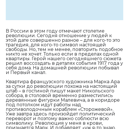
В России в этом году отмечают столетие
революции. Сегодня отношение у людей к
этой дате совершенно разное – для кого-то это
трагедия, для кого-то символ настоящей
свободы. Но, тем не менее, повторить подобное
никто не хочет. Только если в пределах одной
квартиры. Герой нашего сегодняшнего сюжета
решил воссоздать в деталях события 1917 года у
себя дома. На домашней революции побывал
и Первый канал.
Квартира французского художника Марка Ара
за сутки до революции похожа на настоящий
штаб – в гостиной пишут макет Никольского
собора, в столовой временно разместились
деревянные фигурки Малевича, а в коридоре
под потолком идут работы над
противолодочным кораблем «Сторожевой».
Уже завтра здесь произойдет политический
переворот и поэтому важно соблюсти всю
символику. Революция у меня в крови,
признается Марк. И добавляет: «уж я-то знаю,