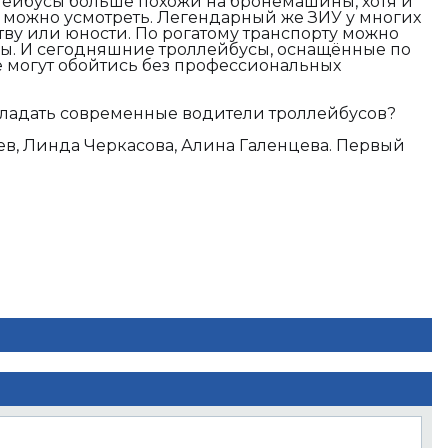
ейбусы больше похожи на бронемашины, хотя и
 можно усмотреть. Легендарный же ЗИУ у многих
тву или юности. По рогатому транспорту можно
ны. И сегодняшние троллейбусы, оснащённые по
е могут обойтись без профессиональных
ладать современные водители троллейбусов?
в, Линда Черкасова, Алина Галенцева. Первый