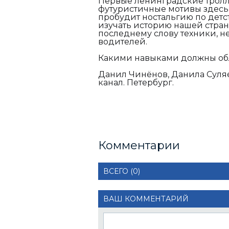
Первые ленинградские тролл
футуристичные мотивы здесь
пробудит ностальгию по детс
изучать историю нашей стра
последнему слову техники, н
водителей.
Какими навыками должны об
Данил Чинёнов, Данила Суляе
канал. Петербург.
Комментарии
ВСЕГО (0)
ВАШ КОММЕНТАРИЙ