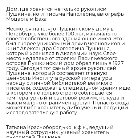
Дом, где хранятся не только рукописи
Пушкина, но и письма Наполеона, автографы
Моцарта и Баха.
Несмотря на то, что Пушкинскому дому в
Петербурге уже более 100 лет, изначально
своего собственного здания он не имел. Это
был скорее уникальный архив черновиков и
книг Александра Сергеевича Пушкина,
который хранился в Академии наук. Свое
место недалеко от стрелки Васильевского
острова Пушкинский дом обрел лишь в 1927
году. Сегодня тот самый архив рукописей
Пушкина, который составляет главную
ценность Института русской литературы,
наряду с личной библиотекой великого
писателя, содержат в специальном хранилище,
в котором не только строго соблюдается
температурный и световой режим, но куда и
максимально ограничен доступ. Попасть сюда
может либо хранитель, либо ученый, ведущий
исследовательскую работу.
Татьяна Краснобородько, к.ф.н., ведущий
научный сотрудник, ученый хранитель
рукописей Пушкина: