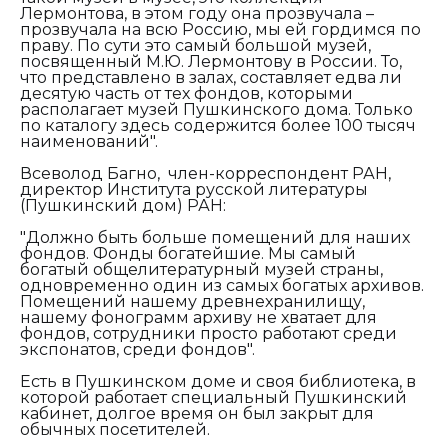
Лермонтова, в этом году она прозвучала –
прозвучала на всю Россию, мы ей гордимся по
праву. По сути это самый большой музей,
посвященный М.Ю. Лермонтову в России. То,
что представлено в залах, составляет едва ли
десятую часть от тех фондов, которыми
располагает музей Пушкинского дома. Только
по каталогу здесь содержится более 100 тысяч
наименований".
Всеволод Багно, член-корреспондент РАН,
директор Института русской литературы
(Пушкинский дом) РАН:
"Должно быть больше помещений для наших
фондов. Фонды богатейшие. Мы самый
богатый общелитературный музей страны,
одновременно один из самых богатых архивов.
Помещений нашему древнехранилищу,
нашему фонограмм архиву не хватает для
фондов, сотрудники просто работают среди
экспонатов, среди фондов".
Есть в Пушкинском доме и своя библиотека, в
которой работает специальный Пушкинский
кабинет, долгое время он был закрыт для
обычных посетителей.