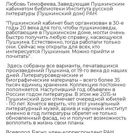
Любовь Тимофеева, Заведующая Пушкинским
кабинетом библиотеки Института русской
литературы (Пушкинский дом) РАН:
"Пушкинский кабинет был организован в 30-е
годы 20 века для того, чтобы пушкиноведы,
работающие в Пушкинском доме, могли очень
быстро получить любую справку, касающуюся
Пушкина. Естественно, тогда работали только
они. Сейчас мы открыты для всех, кто
интересуется Пушкиным. Можно прийти и
почитать" .
Здесь собраны все варианты, печатавшихся
произведений Пушкина, от 19-го века до наших
дней. Литературоведческие и
биографические материалы – всего более 35
тысяч единиц хранения. Коллекция постоянно
пополняется. Наступивший год объявлен в
России годом литературы. В этом же 2015-м
Пушкинский дом отмечает очередной юбилей
- 110 лет. Хочется верить, что этот уникальный
литературный музей, архив и научный институт
именно в год литературы обретет не только
обновленный фасад, но и получит возможность
воплотить в жизнь свои планы.
Всеволод Багно, член-корреспондент РАН,