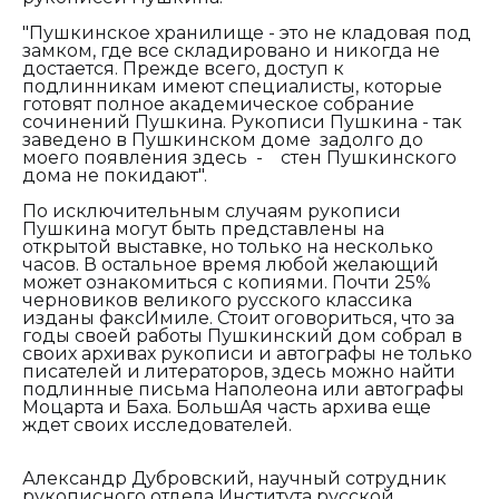
"Пушкинское хранилище - это не кладовая под
замком, где все складировано и никогда не
достается. Прежде всего, доступ к
подлинникам имеют специалисты, которые
готовят полное академическое собрание
сочинений Пушкина. Рукописи Пушкина - так
заведено в Пушкинском доме задолго до
моего появления здесь - стен Пушкинского
дома не покидают".
По исключительным случаям рукописи
Пушкина могут быть представлены на
открытой выставке, но только на несколько
часов. В остальное время любой желающий
может ознакомиться с копиями. Почти 25%
черновиков великого русского классика
изданы факсИмиле.
Стоит оговориться, что за
годы своей работы Пушкинский дом собрал в
своих архивах рукописи и автографы не только
писателей и литераторов, здесь можно найти
подлинные письма Наполеона или автографы
Моцарта и Баха. БольшАя часть архива еще
ждет своих исследователей.
Александр Дубровский, научный сотрудник
рукописного отдела Института русской