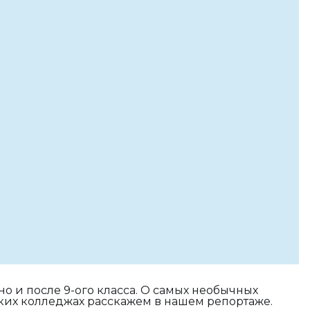
 и после 9-ого класса. О самых необычных
ких колледжах расскажем в нашем репортаже.