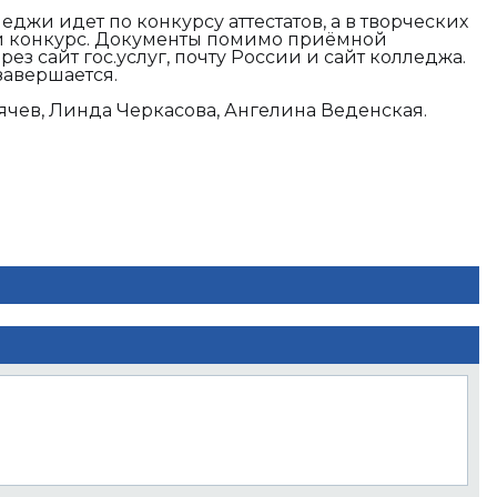
еджи идет по конкурсу аттестатов, а в творческих
й конкурс. Документы помимо приёмной
ез сайт гос.услуг, почту России и сайт колледжа.
 завершается.
ячев, Линда Черкасова, Ангелина Веденская.