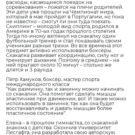
расходы, касающиеся поездок на
соревнования – ложатся на плечи родителей.
Эти дети уже прошли на Чемпионат мира,
который в мае пройдёт в Португалии, но пока
не известно – смогут ли они туда поехать.
Скиппинг – молодой вид спорта, родился в
Америке в 70-ых годах прошлого столетия.
Тогда по-иному взглянул на скакалку один
футбольный тренер и стал показывать своим
ученикам разные трюки. Во все времена этот
предмет активно использовали боксёры.
Скакалка развивает координацию, силу ног и
тренирует дыхание. Поэтому в среднем – на
ней прыгают около 10 минут – столько же
длятся и 3 раунда.
Пётр Хамуков, боксёр, мастер спорта
международного класса:
"Как разминку, так и заминку можно начинать
со скакалки. Она помогает сделать мышцы
эластичнее при движении, вот. И также можно
использовать в заминке, так как она будет
восстанавливать и давать мышцам более
пластичное состояние".
Елена – в прошлом гимнастка, со скакалкой
знакома с детства. Окончив Университет
Лесгафта, она разработала свою авторскую