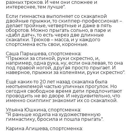
разных трюков. И чем они сложнее и
интереснее, тем лучше".
Если гимнастка выполняет со скакалкой
двойные прыжки, то скиппер-профессионал –
делает тройные, четвертные и даже в пять
оборотов. Можно прыгать сольно, в паре и
«дабл датч», то есть через две длинные
скакалки. Трюков – масса, и у каждого
спортсмена есть свои, коронные.
Саша Парышева, спортсменка:
"Прыжки за спиной, руки скрестно, и,
например, одна рука, ну, если она левая, то она
под правой ногой, другая просто прыгает. И
наверное, прыжки за коленями, руки скрестно".
Ещё каких-то 20 лет назад скакалка была
неотъемлемой частью уличных прогулок. Но
сегодня свободное время дети предпочитают
проводить не во дворе. И неудивительно, что
именно скиппинг знакомит их со скакалкой.
Ульяна Юшкина, спортсменка:
"Я раньше ходила на художественную
гимнастику, бросила и пошла прыгать".
Карина Агишева, спортсменка: