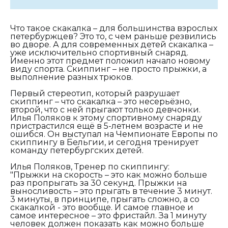
Что такое скакалка – для большинства взрослых
петербуржцев? Это то, с чем раньше резвились
во дворе. А для современных детей скакалка –
уже исключительно спортивный снаряд.
Именно этот предмет положил начало новому
виду спорта. Скиппинг – не просто прыжки, а
выполнение разных трюков.
Первый стереотип, который разрушает
скиппинг – что скакалка – это несерьёзно,
второй, что с ней прыгают только девчонки.
Илья Поляков к этому спортивному снаряду
пристрастился ещё в 5-летнем возрасте и не
ошибся. Он выступал на Чемпионате Европы по
скиппингу в Бельгии, и сегодня тренирует
команду петербургских детей.
Илья Поляков, Тренер по скиппингу:
"Прыжки на скорость – это как можно больше
раз пропрыгать за 30 секунд. Прыжки на
выносливость – это прыгать в течение 3 минут.
3 минуты, в принципе, прыгать сложно, а со
скакалкой - это вообще. И самое главное и
самое интересное – это фристайл. За 1 минуту
человек должен показать как можно больше