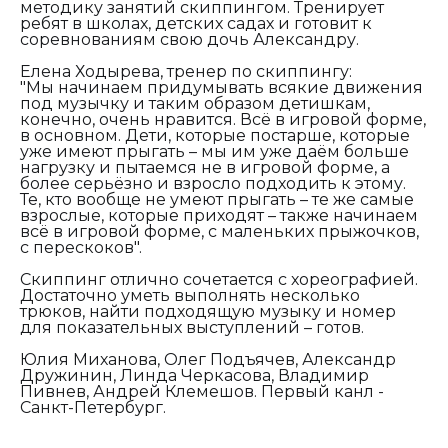
методику занятий скиппингом. Тренирует
ребят в школах, детских садах и готовит к
соревнованиям свою дочь Александру.
Елена Ходырева, тренер по скиппингу:
"Мы начинаем придумывать всякие движения
под музычку и таким образом детишкам,
конечно, очень нравится. Всё в игровой форме,
в основном. Дети, которые постарше, которые
уже имеют прыгать – мы им уже даём больше
нагрузку и пытаемся не в игровой форме, а
более серьёзно и взросло подходить к этому.
Те, кто вообще не умеют прыгать – те же самые
взрослые, которые приходят – также начинаем
всё в игровой форме, с маленьких прыжочков,
с перескоков".
Скиппинг отлично сочетается с хореографией.
Достаточно уметь выполнять несколько
трюков, найти подходящую музыку и номер
для показательных выступлений – готов.
Юлия Миханова, Олег Подъячев, Александр
Дружинин, Линда Черкасова, Владимир
Пивнев, Андрей Клемешов. Первый канл -
Санкт-Петербург.