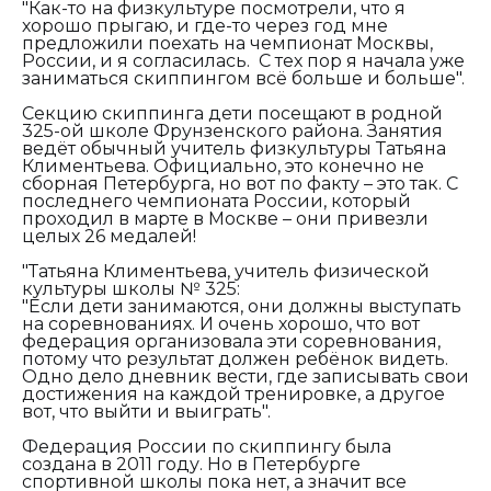
"Как-то на физкультуре посмотрели, что я
хорошо прыгаю, и где-то через год мне
предложили поехать на чемпионат Москвы,
России, и я согласилась. С тех пор я начала уже
заниматься скиппингом всё больше и больше".
Секцию скиппинга дети посещают в родной
325-ой школе Фрунзенского района. Занятия
ведёт обычный учитель физкультуры Татьяна
Климентьева. Официально, это конечно не
сборная Петербурга, но вот по факту – это так. С
последнего чемпионата России, который
проходил в марте в Москве – они привезли
целых 26 медалей!
"Татьяна Климентьева, учитель физической
культуры школы № 325:
"Если дети занимаются, они должны выступать
на соревнованиях. И очень хорошо, что вот
федерация организовала эти соревнования,
потому что результат должен ребёнок видеть.
Одно дело дневник вести, где записывать свои
достижения на каждой тренировке, а другое
вот, что выйти и выиграть".
Федерация России по скиппингу была
создана в 2011 году. Но в Петербурге
спортивной школы пока нет, а значит все