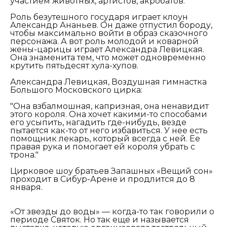
участием животных, артистов, акробатов."
Роль безутешного государя играет клоун
Александр Ананьев. Он даже отпустил бороду,
чтобы максимально войти в образ сказочного
персонажа. А вот роль молодой и коварной
жены-царицы играет Александра Левицкая.
Она знаменита тем, что может одновременно
крутить пятьдесят хула-хупов.
Александра Левицкая, Воздушная гимнастка
Большого Московского цирка:
"Она взбалмошная, капризная, она ненавидит
этого короля. Она хочет какими-то способами
его усыпить, нагадить где-нибудь, везде
пытается как-то от него избавиться. У нее есть
помощник лекарь, который всегда с ней. Ее
правая рука и помогает ей короля убрать с
трона."
Цирковое шоу братьев Запашных «Вещий сон»
проходит в Сибур-Арене и продлится до 8
января.
«От звезды до воды» — когда-то так говорили о
периоде Святок. Но так еще и называется