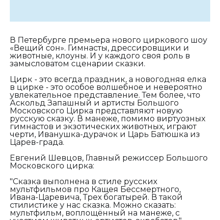
В Петербурге премьера нового циркового шоу
«Вещий сон». Гимнасты, дрессировщики и
животные, клоуны. И у каждого своя роль в
замысловатом сценарии сказки.
Цирк - это всегда праздник, а новогодняя елка
в цирке - это особое волшебное и невероятно
увлекательное представление. Тем более, что
Аскольд Запашный и артисты Большого
Московского Цирка представляют новую
русскую сказку. В манеже, помимо виртуозных
гимнастов и экзотических животных, играют
черти, Иванушка-дурачок и Царь Батюшка из
Царев-града.
Евгений Шевцов, Главный режиссер Большого
Московского цирка:
"Сказка выполнена в стиле русских
мультфильмов про Кащея Бессмертного,
Ивана-Царевича, Трех богатырей. В такой
стилистике у нас сказка. Можно сказать:
мультфильм, воплощённый на манеже, с