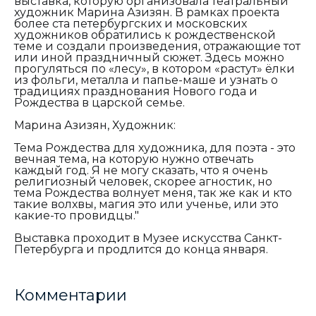
выставка, которую организовала театральный
художник Марина Азизян. В рамках проекта
более ста петербургских и московских
художников обратились к рождественской
теме и создали произведения, отражающие тот
или иной праздничный сюжет. Здесь можно
прогуляться по «лесу», в котором «растут» ёлки
из фольги, металла и папье-маше и узнать о
традициях празднования Нового года и
Рождества в царской семье.
Марина Азизян, Художник:
Тема Рождества для художника, для поэта - это
вечная тема, на которую нужно отвечать
каждый год. Я не могу сказать, что я очень
религиозный человек, скорее агностик, но
тема Рождества волнует меня, так же как и кто
такие волхвы, магия это или ученье, или это
какие-то провидцы."
Выставка проходит в Музее искусства Санкт-
Петербурга и продлится до конца января.
Комментарии